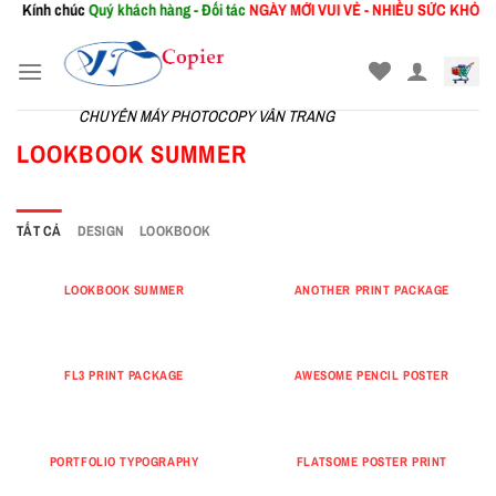
Kính chúc
Quý khách hàng - Đối tác
NGÀY MỚI
VUI VẺ - NHIỀU SỨC KHỎE !
l
Skip
to
content
CHUYÊN MÁY PHOTOCOPY VÂN TRANG
LOOKBOOK SUMMER
TẤT CẢ
DESIGN
LOOKBOOK
LOOKBOOK SUMMER
ANOTHER PRINT PACKAGE
FL3 PRINT PACKAGE
AWESOME PENCIL POSTER
PORTFOLIO TYPOGRAPHY
FLATSOME POSTER PRINT