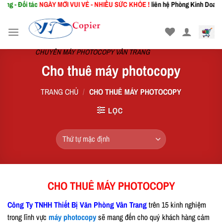
 Đối tác
NGÀY MỚI
VUI VẺ - NHIỀU SỨC KHỎE !
liên hệ Phòng Kinh Doanh: 036
Skip
to
content
CHUYÊN MÁY PHOTOCOPY VÂN TRANG
Cho thuê máy photocopy
TRANG CHỦ
/
CHO THUÊ MÁY PHOTOCOPY
LỌC
CHO THUÊ MÁY PHOTOCOPY
Công Ty TNHH Thiết Bị Văn Phòng Vân Trang
trên 15 kinh nghiệm
trong lĩnh vực
máy photocopy
sẽ mang đến cho quý khách hàng cảm