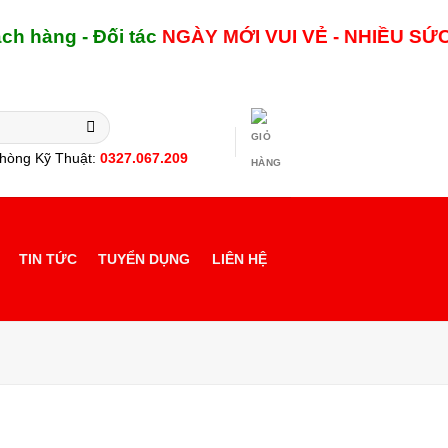
 hàng - Đối tác
NGÀY MỚI
VUI VẺ - NHIỀU SỨC 
hòng Kỹ Thuật:
0327.067.209
TIN TỨC
TUYỂN DỤNG
LIÊN HỆ