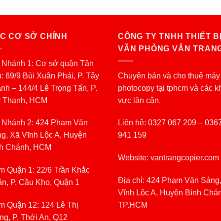
C CƠ SỞ CHÍNH
CÔNG TY TNHH THIẾT B
VĂN PHÒNG VÂN TRAN
 Nhánh 1: Cơ sở quận Tân
: 69/9 Bùi Xuân Phái, P. Tây
Chuyên bán và cho thuê máy
nh – 144/4 Lê Trọng Tấn, P.
photocopy tại tphcm và các k
y Thạnh, HCM
vực lân cận.
 Nhánh 2: 424 Phạm Văn
Liên hệ: 0327 067 209 – 036
g, Xã Vĩnh Lộc A, Huyện
941 159
h Chánh, HCM
Website: vantrangcopier.com
m Quận 1: 22/6 Trần Khắc
Địa chỉ: 424 Phạm Văn Sáng
n, P. Cầu Kho, Quận 1
Vĩnh Lộc A, Huyện Bình Chá
m Quận 12: 124 Lê Thị
TP.HCM
ng, P. Thới An, Q12