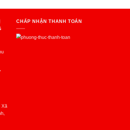
Ị
CHẤP NHẬN THANH TOÁN
G
hu
7
, Xã
nh,