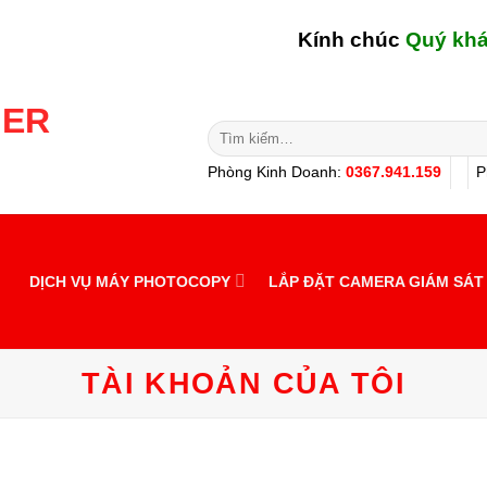
Kính chúc
Quý khách
Tìm
kiếm:
Phòng Kinh Doanh:
0367.941.159
P
DỊCH VỤ MÁY PHOTOCOPY
LẮP ĐẶT CAMERA GIÁM SÁT
TÀI KHOẢN CỦA TÔI