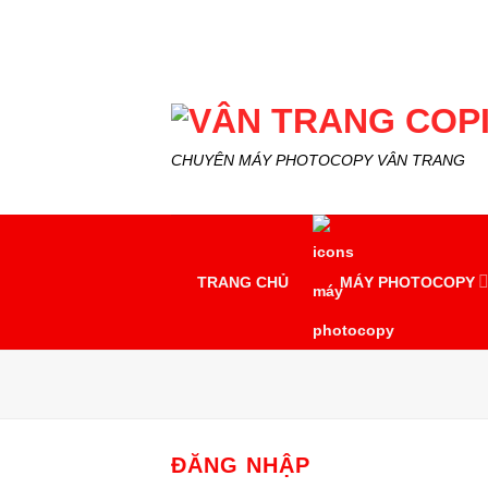
Skip
to
content
CHUYÊN MÁY PHOTOCOPY VÂN TRANG
TRANG CHỦ
MÁY PHOTOCOPY
ĐĂNG NHẬP