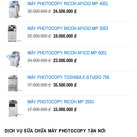
MÁY PHOTOCOPY RICOH AFICIO MP 4001
Giá
Giá
32.500.000
₫
24.500.000
₫
gốc
hiện
là:
tại
MÁY PHOTOCOPY RICOH AFICIO MP 3053
32.500.000 ₫.
là:
Giá
Giá
22.300.000
₫
19.000.000
₫
24.500.000 ₫.
gốc
hiện
là:
tại
MÁY PHOTOCOPY RICOH AFICO MP 5001
22.300.000 ₫.
là:
Giá
Giá
24.000.000
₫
23.000.000
₫
19.000.000 ₫.
gốc
hiện
là:
tại
MÁY PHOTOCOPY TOSHIBA E-STUDIO 756
24.000.000 ₫.
là:
Giá
Giá
37.000.000
₫
35.500.000
₫
23.000.000 ₫.
gốc
hiện
là:
tại
MÁY PHOTOCOPY RICOH MP 2553
37.000.000 ₫.
là:
Giá
Giá
17.000.000
₫
15.000.000
₫
35.500.000 ₫.
gốc
hiện
là:
tại
17.000.000 ₫.
là:
DỊCH VỤ SỮA CHỮA MÁY PHOTOCOPY TẬN NƠI
15.000.000 ₫.