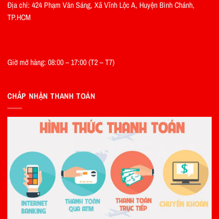
Địa chỉ: 424 Phạm Văn Sáng, Xã Vĩnh Lộc A, Huyện Bình Chánh,
TP.HCM
Giờ mở hàng: 08:00 – 17:00 (T2 – T7)
CHẤP NHẬN THANH TOÁN