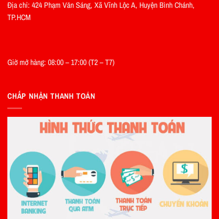
Địa chỉ: 424 Phạm Văn Sáng, Xã Vĩnh Lộc A, Huyện Bình Chánh,
TP.HCM
Giờ mở hàng: 08:00 – 17:00 (T2 – T7)
CHẤP NHẬN THANH TOÁN