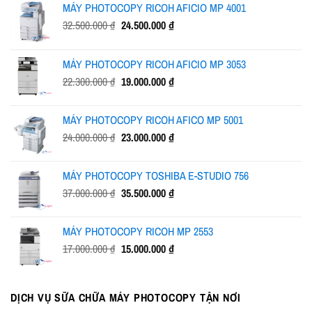
MÁY PHOTOCOPY RICOH AFICIO MP 4001
Giá
Giá
32.500.000
₫
24.500.000
₫
gốc
hiện
là:
tại
MÁY PHOTOCOPY RICOH AFICIO MP 3053
32.500.000 ₫.
là:
Giá
Giá
22.300.000
₫
19.000.000
₫
24.500.000 ₫.
gốc
hiện
là:
tại
MÁY PHOTOCOPY RICOH AFICO MP 5001
22.300.000 ₫.
là:
Giá
Giá
24.000.000
₫
23.000.000
₫
19.000.000 ₫.
gốc
hiện
là:
tại
MÁY PHOTOCOPY TOSHIBA E-STUDIO 756
24.000.000 ₫.
là:
Giá
Giá
37.000.000
₫
35.500.000
₫
23.000.000 ₫.
gốc
hiện
là:
tại
MÁY PHOTOCOPY RICOH MP 2553
37.000.000 ₫.
là:
Giá
Giá
17.000.000
₫
15.000.000
₫
35.500.000 ₫.
gốc
hiện
là:
tại
17.000.000 ₫.
là:
DỊCH VỤ SỮA CHỮA MÁY PHOTOCOPY TẬN NƠI
15.000.000 ₫.