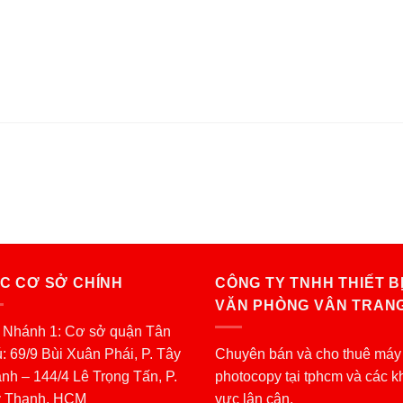
C CƠ SỞ CHÍNH
CÔNG TY TNHH THIẾT B
VĂN PHÒNG VÂN TRAN
 Nhánh 1: Cơ sở quận Tân
: 69/9 Bùi Xuân Phái, P. Tây
Chuyên bán và cho thuê máy
nh – 144/4 Lê Trọng Tấn, P.
photocopy tại tphcm và các k
y Thạnh, HCM
vực lân cận.