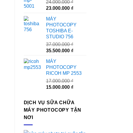
24.000.000
₫
Giá
Giá
23.000.000
₫
gốc
hiện
MÁY
là:
tại
PHOTOCOPY
24.000.000 ₫.
là:
TOSHIBA E-
23.000.000 ₫.
STUDIO 756
37.000.000
₫
Giá
Giá
35.500.000
₫
gốc
hiện
MÁY
là:
tại
PHOTOCOPY
37.000.000 ₫.
là:
RICOH MP 2553
35.500.000 ₫.
17.000.000
₫
Giá
Giá
15.000.000
₫
gốc
hiện
là:
tại
DỊCH VỤ SỮA CHỮA
17.000.000 ₫.
là:
MÁY PHOTOCOPY TẬN
15.000.000 ₫.
NƠI