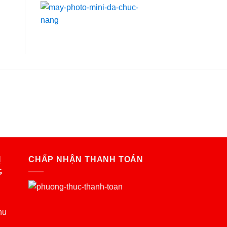
Ị
CHẤP NHẬN THANH TOÁN
G
hu