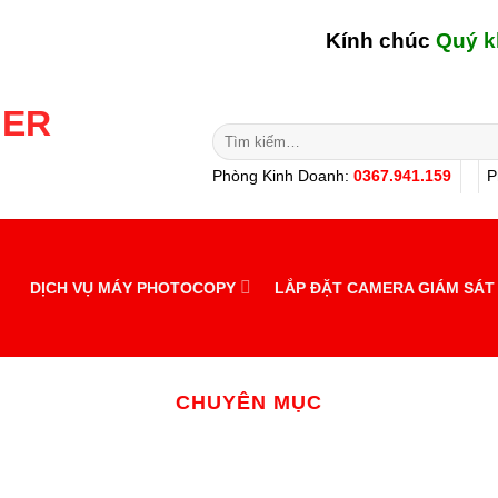
Kính chúc
Quý khách 
Tìm
kiếm:
Phòng Kinh Doanh:
0367.941.159
P
DỊCH VỤ MÁY PHOTOCOPY
LẮP ĐẶT CAMERA GIÁM SÁT
CHUYÊN MỤC