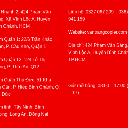
 Nhánh 2: 424 Phạm Văn
Liên hệ: 0327 067 209 – 036
g, Xã Vĩnh Lộc A, Huyện
941 159
h Chánh, HCM
Website: vantrangcopier.com
m Quận 1: 22/6 Trần Khắc
Địa chỉ: 424 Phạm Văn Sáng
n, P. Cầu Kho, Quận 1
Vĩnh Lộc A, Huyện Bình Chá
m Quận 12: 124 Lê Thị
TP.HCM
ng, P. Thới An, Q12
m Quận Thủ Đức: 51 Kha
Giờ mở hàng: 08:00 – 17:00 
 Cân, P. Hiệp Bình Chánh, Q.
– T7)
ủ Đức
m tỉnh: Tây Ninh, Bình
ng, Long An, Đồng Nai