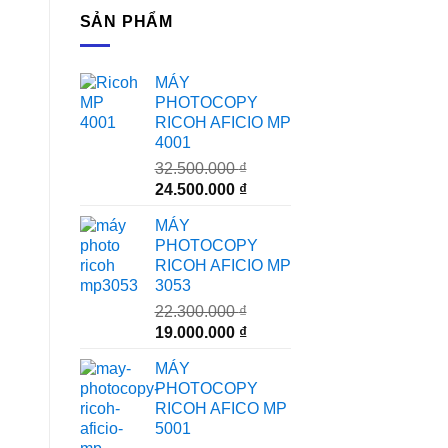
SẢN PHẨM
MÁY
PHOTOCOPY
RICOH AFICIO MP
4001
32.500.000
₫
Giá
Giá
24.500.000
₫
gốc
hiện
MÁY
là:
tại
PHOTOCOPY
32.500.000 ₫.
là:
RICOH AFICIO MP
24.500.000 ₫.
3053
22.300.000
₫
Giá
Giá
19.000.000
₫
gốc
hiện
MÁY
là:
tại
PHOTOCOPY
22.300.000 ₫.
là:
RICOH AFICO MP
19.000.000 ₫.
5001