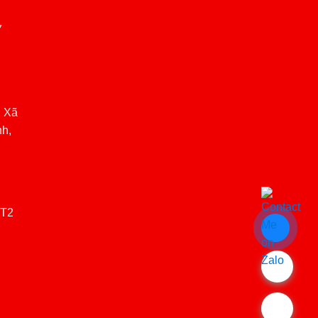
7
, Xã
nh,
(T2
.
.