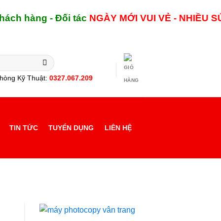
hàng - Đối tác
NGÀY MỚI
VUI VẺ - NHIỀU SỨC 
hòng Kỹ Thuật:
0327.067.209
TIN TỨC
TUYỂN DỤNG
LIÊN HỆ