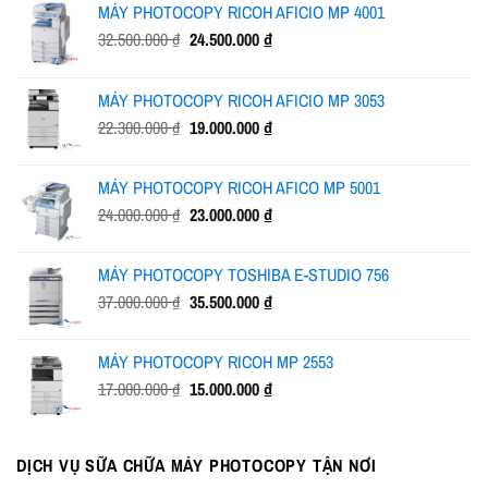
MÁY PHOTOCOPY RICOH AFICIO MP 4001
Giá
Giá
32.500.000
₫
24.500.000
₫
gốc
hiện
là:
tại
MÁY PHOTOCOPY RICOH AFICIO MP 3053
32.500.000 ₫.
là:
Giá
Giá
22.300.000
₫
19.000.000
₫
24.500.000 ₫.
gốc
hiện
là:
tại
MÁY PHOTOCOPY RICOH AFICO MP 5001
22.300.000 ₫.
là:
Giá
Giá
24.000.000
₫
23.000.000
₫
19.000.000 ₫.
gốc
hiện
là:
tại
MÁY PHOTOCOPY TOSHIBA E-STUDIO 756
24.000.000 ₫.
là:
Giá
Giá
37.000.000
₫
35.500.000
₫
23.000.000 ₫.
gốc
hiện
là:
tại
MÁY PHOTOCOPY RICOH MP 2553
37.000.000 ₫.
là:
Giá
Giá
17.000.000
₫
15.000.000
₫
35.500.000 ₫.
gốc
hiện
là:
tại
17.000.000 ₫.
là:
DỊCH VỤ SỮA CHỮA MÁY PHOTOCOPY TẬN NƠI
15.000.000 ₫.