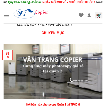
Quý khách hàng - Đối tác
NGÀY MỚI
VUI VẺ - NHIỀU SỨC KHỎE !
liên hệ Phòng
Skip
to
content
CHUYÊN MÁY PHOTOCOPY VÂN TRANG
CHUYÊN MỤC
28
Th6
Nơi bán máy photocopy Quận 2 tại TPHCM