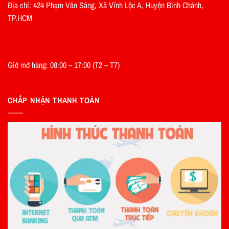
Địa chỉ: 424 Phạm Văn Sáng, Xã Vĩnh Lộc A, Huyện Bình Chánh,
TP.HCM
Giờ mở hàng: 08:00 – 17:00 (T2 – T7)
CHẤP NHẬN THANH TOÁN