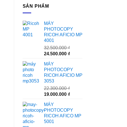
SẢN PHẨM
MÁY
PHOTOCOPY
RICOH AFICIO MP
4001
32.500.000
₫
Giá
Giá
24.500.000
₫
gốc
hiện
MÁY
là:
tại
PHOTOCOPY
32.500.000 ₫.
là:
RICOH AFICIO MP
24.500.000 ₫.
3053
22.300.000
₫
Giá
Giá
19.000.000
₫
gốc
hiện
MÁY
là:
tại
PHOTOCOPY
22.300.000 ₫.
là:
RICOH AFICO MP
19.000.000 ₫.
5001