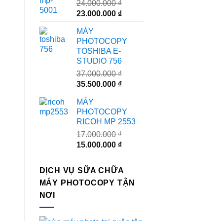
24.000.000
₫
Giá
Giá
23.000.000
₫
gốc
hiện
MÁY
là:
tại
PHOTOCOPY
24.000.000 ₫.
là:
TOSHIBA E-
23.000.000 ₫.
STUDIO 756
37.000.000
₫
Giá
Giá
35.500.000
₫
gốc
hiện
MÁY
là:
tại
PHOTOCOPY
37.000.000 ₫.
là:
RICOH MP 2553
35.500.000 ₫.
17.000.000
₫
Giá
Giá
15.000.000
₫
gốc
hiện
là:
tại
DỊCH VỤ SỮA CHỮA
17.000.000 ₫.
là:
MÁY PHOTOCOPY TẬN
15.000.000 ₫.
NƠI