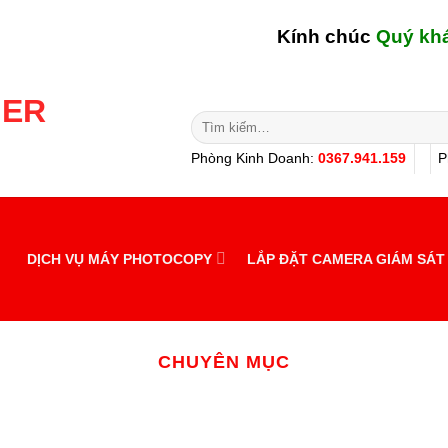
Kính chúc
Quý khách h
Tìm
kiếm:
Phòng Kinh Doanh:
0367.941.159
P
DỊCH VỤ MÁY PHOTOCOPY
LẮP ĐẶT CAMERA GIÁM SÁT
CHUYÊN MỤC