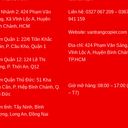
 Nhánh 2: 424 Phạm Văn
Liên hệ: 0327 067 209 – 036
g, Xã Vĩnh Lộc A, Huyện
941 159
h Chánh, HCM
Website: vantrangcopier.com
m Quận 1: 22/6 Trần Khắc
Địa chỉ: 424 Phạm Văn Sáng
n, P. Cầu Kho, Quận 1
Vĩnh Lộc A, Huyện Bình Chá
m Quận 12: 124 Lê Thị
TP.HCM
ng, P. Thới An, Q12
m Quận Thủ Đức: 51 Kha
Giờ mở hàng: 08:00 – 17:00 
 Cân, P. Hiệp Bình Chánh, Q.
– T7)
ủ Đức
m tỉnh: Tây Ninh, Bình
ng, Long An, Đồng Nai