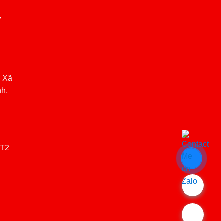
7
, Xã
nh,
(T2
.
.