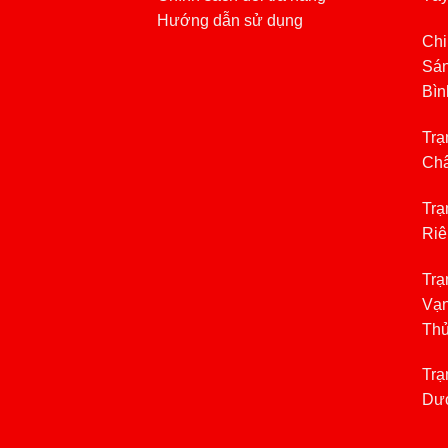
Hướng dẫn sử dụng
Chi
Sán
Bìn
Trạ
Châ
Trạ
Riê
Trạ
Vạn
Th
Trạ
Dươ