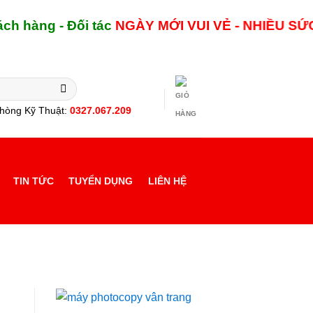
àng - Đối tác
NGÀY MỚI
VUI VẺ - NHIỀU SỨC KH
hòng Kỹ Thuật:
0327.067.209
TIN TỨC
TUYỂN DỤNG
LIÊN HỆ