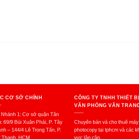
C CƠ SỞ CHÍNH
CÔNG TY TNHH THIẾT B
VĂN PHÒNG VÂN TRAN
 Nhánh 1: Cơ sở quận Tân
: 69/9 Bùi Xuân Phái, P. Tây
Chuyên bán và cho thuê máy
nh – 144/4 Lê Trọng Tấn, P.
photocopy tại tphcm và các k
y Thạnh, HCM
vực lân cận.