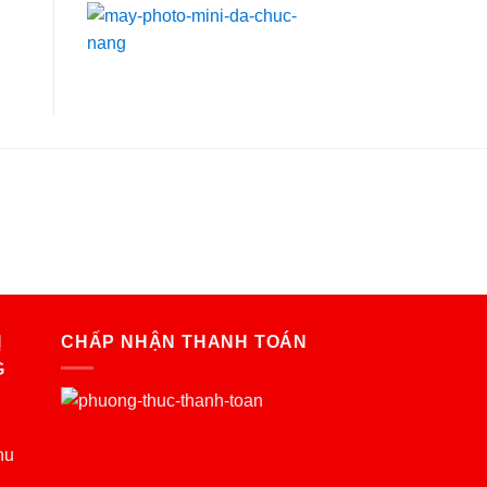
Ị
CHẤP NHẬN THANH TOÁN
G
hu