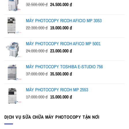
Giá
Giá
32.500.000
₫
24.500.000
₫
gốc
hiện
là:
tại
MÁY PHOTOCOPY RICOH AFICIO MP 3053
32.500.000 ₫.
là:
Giá
Giá
22.300.000
₫
19.000.000
₫
24.500.000 ₫.
gốc
hiện
là:
tại
MÁY PHOTOCOPY RICOH AFICO MP 5001
22.300.000 ₫.
là:
Giá
Giá
24.000.000
₫
23.000.000
₫
19.000.000 ₫.
gốc
hiện
là:
tại
MÁY PHOTOCOPY TOSHIBA E-STUDIO 756
24.000.000 ₫.
là:
Giá
Giá
37.000.000
₫
35.500.000
₫
23.000.000 ₫.
gốc
hiện
là:
tại
MÁY PHOTOCOPY RICOH MP 2553
37.000.000 ₫.
là:
Giá
Giá
17.000.000
₫
15.000.000
₫
35.500.000 ₫.
gốc
hiện
là:
tại
17.000.000 ₫.
là:
DỊCH VỤ SỮA CHỮA MÁY PHOTOCOPY TẬN NƠI
15.000.000 ₫.