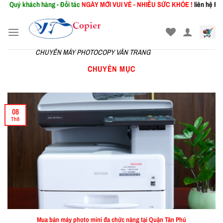
 khách hàng - Đối tác
NGÀY MỚI
VUI VẺ - NHIỀU SỨC KHỎE !
liên hệ Phòng Ki
Skip
to
content
CHUYÊN MÁY PHOTOCOPY VÂN TRANG
CHUYÊN MỤC
08
Th8
Mua bán máy photo mini đa chức năng tại Quận Tân Phú