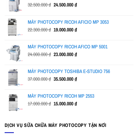
Giá
Giá
32.500.000
₫
24.500.000
₫
gốc
hiện
là:
tại
MÁY PHOTOCOPY RICOH AFICIO MP 3053
32.500.000 ₫.
là:
Giá
Giá
22.300.000
₫
19.000.000
₫
24.500.000 ₫.
gốc
hiện
là:
tại
MÁY PHOTOCOPY RICOH AFICO MP 5001
22.300.000 ₫.
là:
Giá
Giá
24.000.000
₫
23.000.000
₫
19.000.000 ₫.
gốc
hiện
là:
tại
MÁY PHOTOCOPY TOSHIBA E-STUDIO 756
24.000.000 ₫.
là:
Giá
Giá
37.000.000
₫
35.500.000
₫
23.000.000 ₫.
gốc
hiện
là:
tại
MÁY PHOTOCOPY RICOH MP 2553
37.000.000 ₫.
là:
Giá
Giá
17.000.000
₫
15.000.000
₫
35.500.000 ₫.
gốc
hiện
là:
tại
17.000.000 ₫.
là:
DỊCH VỤ SỮA CHỮA MÁY PHOTOCOPY TẬN NƠI
15.000.000 ₫.