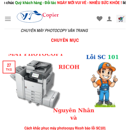
húc
Quý khách hàng - Đối tác
NGÀY MỚI
VUI VẺ - NHIỀU SỨC KHỎE !
liên hệ Ph
Skip
to
content
CHUYÊN MÁY PHOTOCOPY VÂN TRANG
CHUYÊN MỤC
27
Th11
Cách khắc phục máy photocopy Ricoh báo lỗi SC101