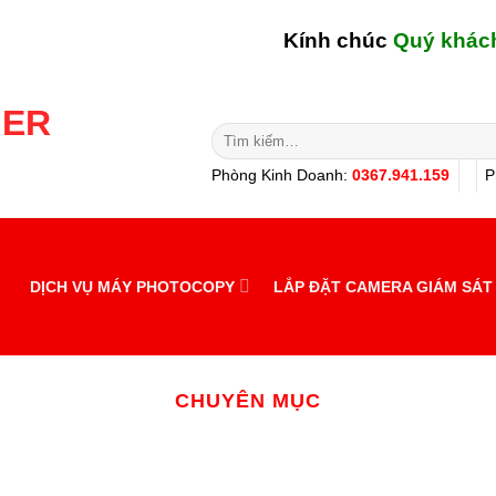
Kính chúc
Quý khách hàng
Tìm
kiếm:
Phòng Kinh Doanh:
0367.941.159
P
DỊCH VỤ MÁY PHOTOCOPY
LẮP ĐẶT CAMERA GIÁM SÁT
CHUYÊN MỤC