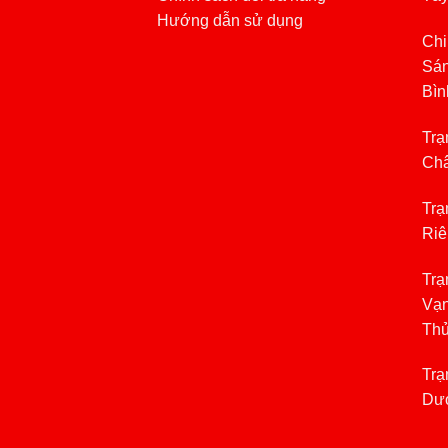
Hướng dẫn sử dụng
Chi
Sán
Bìn
Trạ
Châ
Trạ
Riê
Trạ
Vạn
Th
Trạ
Dươ