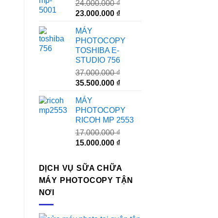
24.000.000
₫
Giá
Giá
23.000.000
₫
gốc
hiện
MÁY
là:
tại
PHOTOCOPY
24.000.000 ₫.
là:
TOSHIBA E-
23.000.000 ₫.
STUDIO 756
37.000.000
₫
Giá
Giá
35.500.000
₫
gốc
hiện
MÁY
là:
tại
PHOTOCOPY
37.000.000 ₫.
là:
RICOH MP 2553
35.500.000 ₫.
17.000.000
₫
Giá
Giá
15.000.000
₫
gốc
hiện
là:
tại
DỊCH VỤ SỮA CHỮA
17.000.000 ₫.
là:
MÁY PHOTOCOPY TẬN
15.000.000 ₫.
NƠI