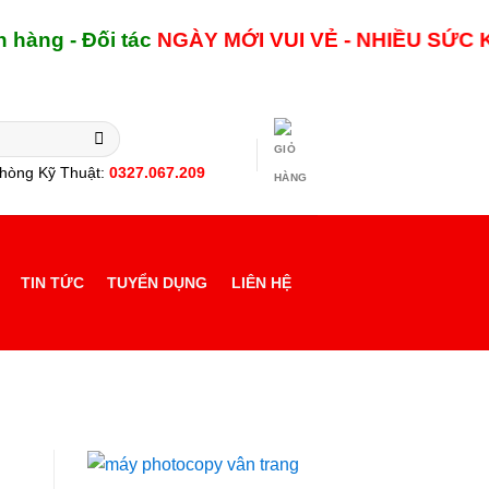
 - Đối tác
NGÀY MỚI
VUI VẺ - NHIỀU SỨC KHỎE
hòng Kỹ Thuật:
0327.067.209
TIN TỨC
TUYỂN DỤNG
LIÊN HỆ