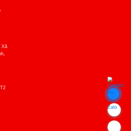
7
, Xã
nh,
(T2
.
.