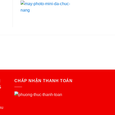
Ị
CHẤP NHẬN THANH TOÁN
G
hu