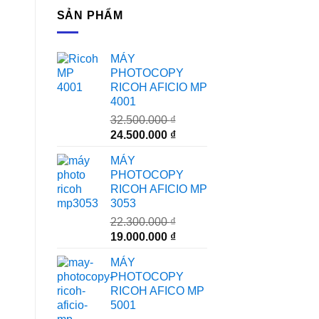
SẢN PHẨM
MÁY
PHOTOCOPY
RICOH AFICIO MP
4001
32.500.000
₫
Giá
Giá
24.500.000
₫
gốc
hiện
MÁY
là:
tại
PHOTOCOPY
32.500.000 ₫.
là:
RICOH AFICIO MP
24.500.000 ₫.
3053
22.300.000
₫
Giá
Giá
19.000.000
₫
gốc
hiện
MÁY
là:
tại
PHOTOCOPY
22.300.000 ₫.
là:
RICOH AFICO MP
19.000.000 ₫.
5001