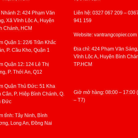
 Nhánh 2: 424 Phạm Văn
Liên hệ: 0327 067 209 – 036
g, Xã Vĩnh Lộc A, Huyện
941 159
h Chánh, HCM
Website: vantrangcopier.com
m Quận 1: 22/6 Trần Khắc
Địa chỉ: 424 Phạm Văn Sáng
n, P. Cầu Kho, Quận 1
Vĩnh Lộc A, Huyện Bình Chá
m Quận 12: 124 Lê Thị
TP.HCM
ng, P. Thới An, Q12
m Quận Thủ Đức: 51 Kha
Giờ mở hàng: 08:00 – 17:00 
 Cân, P. Hiệp Bình Chánh, Q.
– T7)
ủ Đức
m tỉnh: Tây Ninh, Bình
ng, Long An, Đồng Nai