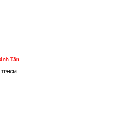
Bình Tân
ân TPHCM.
]