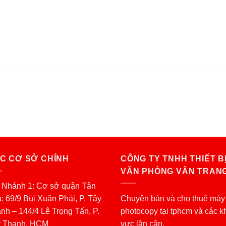
C CƠ SỞ CHÍNH
CÔNG TY TNHH THIẾT B
VĂN PHÒNG VÂN TRAN
 Nhánh 1: Cơ sở quận Tân
: 69/9 Bùi Xuân Phái, P. Tây
Chuyên bán và cho thuê máy
nh – 144/4 Lê Trọng Tấn, P.
photocopy tại tphcm và các k
y Thạnh, HCM
vực lân cận.