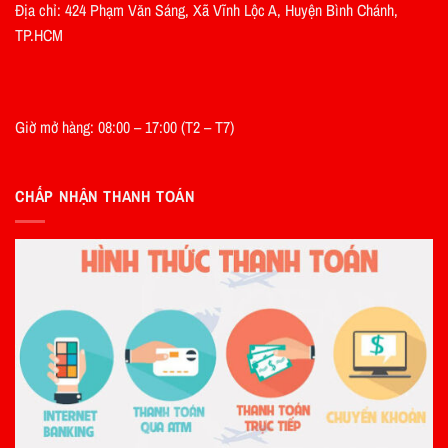
Địa chỉ: 424 Phạm Văn Sáng, Xã Vĩnh Lộc A, Huyện Bình Chánh,
TP.HCM
Giờ mở hàng: 08:00 – 17:00 (T2 – T7)
CHẤP NHẬN THANH TOÁN