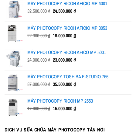
MÁY PHOTOCOPY RICOH AFICIO MP 4001
Giá
Giá
32.500.000
₫
24.500.000
₫
gốc
hiện
là:
tại
MÁY PHOTOCOPY RICOH AFICIO MP 3053
32.500.000 ₫.
là:
Giá
Giá
22.300.000
₫
19.000.000
₫
24.500.000 ₫.
gốc
hiện
là:
tại
MÁY PHOTOCOPY RICOH AFICO MP 5001
22.300.000 ₫.
là:
Giá
Giá
24.000.000
₫
23.000.000
₫
19.000.000 ₫.
gốc
hiện
là:
tại
MÁY PHOTOCOPY TOSHIBA E-STUDIO 756
24.000.000 ₫.
là:
Giá
Giá
37.000.000
₫
35.500.000
₫
23.000.000 ₫.
gốc
hiện
là:
tại
MÁY PHOTOCOPY RICOH MP 2553
37.000.000 ₫.
là:
Giá
Giá
17.000.000
₫
15.000.000
₫
35.500.000 ₫.
gốc
hiện
là:
tại
17.000.000 ₫.
là:
DỊCH VỤ SỮA CHỮA MÁY PHOTOCOPY TẬN NƠI
15.000.000 ₫.