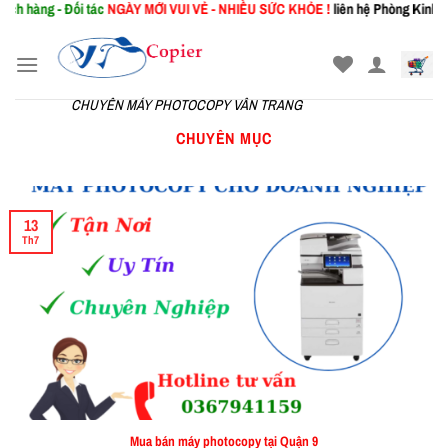
ng - Đối tác
NGÀY MỚI
VUI VẺ - NHIỀU SỨC KHỎE !
liên hệ Phòng Kinh Doanh:
Skip
to
content
CHUYÊN MÁY PHOTOCOPY VÂN TRANG
CHUYÊN MỤC
13
Th7
Mua bán máy photocopy tại Quận 9