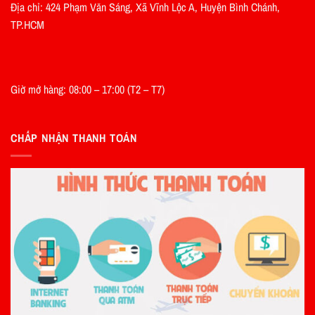
Địa chỉ: 424 Phạm Văn Sáng, Xã Vĩnh Lộc A, Huyện Bình Chánh,
TP.HCM
Giờ mở hàng: 08:00 – 17:00 (T2 – T7)
CHẤP NHẬN THANH TOÁN