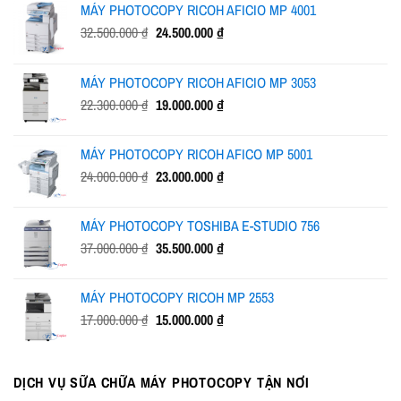
MÁY PHOTOCOPY RICOH AFICIO MP 4001
Giá
Giá
32.500.000
₫
24.500.000
₫
gốc
hiện
là:
tại
MÁY PHOTOCOPY RICOH AFICIO MP 3053
32.500.000 ₫.
là:
Giá
Giá
22.300.000
₫
19.000.000
₫
24.500.000 ₫.
gốc
hiện
là:
tại
MÁY PHOTOCOPY RICOH AFICO MP 5001
22.300.000 ₫.
là:
Giá
Giá
24.000.000
₫
23.000.000
₫
19.000.000 ₫.
gốc
hiện
là:
tại
MÁY PHOTOCOPY TOSHIBA E-STUDIO 756
24.000.000 ₫.
là:
Giá
Giá
37.000.000
₫
35.500.000
₫
23.000.000 ₫.
gốc
hiện
là:
tại
MÁY PHOTOCOPY RICOH MP 2553
37.000.000 ₫.
là:
Giá
Giá
17.000.000
₫
15.000.000
₫
35.500.000 ₫.
gốc
hiện
là:
tại
17.000.000 ₫.
là:
DỊCH VỤ SỮA CHỮA MÁY PHOTOCOPY TẬN NƠI
15.000.000 ₫.