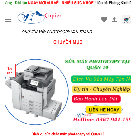
 - Đối tác
NGÀY MỚI
VUI VẺ - NHIỀU SỨC KHỎE !
liên hệ Phòng Kinh Doanh: 03
Skip
to
content
CHUYÊN MÁY PHOTOCOPY VÂN TRANG
CHUYÊN MỤC
15
Th7
Dịch vụ sửa chữa máy photocopy tại Quận 10