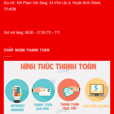
Địa chỉ: 424 Phạm Văn Sáng, Xã Vĩnh Lộc A, Huyện Bình Chánh,
TP.HCM
Giờ mở hàng: 08:00 – 17:00 (T2 – T7)
CHẤP NHẬN THANH TOÁN