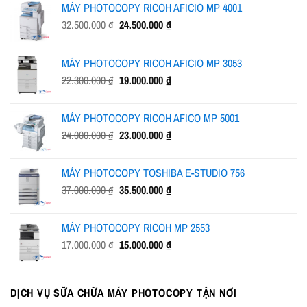
MÁY PHOTOCOPY RICOH AFICIO MP 4001
Giá
Giá
32.500.000
₫
24.500.000
₫
gốc
hiện
là:
tại
MÁY PHOTOCOPY RICOH AFICIO MP 3053
32.500.000 ₫.
là:
Giá
Giá
22.300.000
₫
19.000.000
₫
24.500.000 ₫.
gốc
hiện
là:
tại
MÁY PHOTOCOPY RICOH AFICO MP 5001
22.300.000 ₫.
là:
Giá
Giá
24.000.000
₫
23.000.000
₫
19.000.000 ₫.
gốc
hiện
là:
tại
MÁY PHOTOCOPY TOSHIBA E-STUDIO 756
24.000.000 ₫.
là:
Giá
Giá
37.000.000
₫
35.500.000
₫
23.000.000 ₫.
gốc
hiện
là:
tại
MÁY PHOTOCOPY RICOH MP 2553
37.000.000 ₫.
là:
Giá
Giá
17.000.000
₫
15.000.000
₫
35.500.000 ₫.
gốc
hiện
là:
tại
17.000.000 ₫.
là:
DỊCH VỤ SỮA CHỮA MÁY PHOTOCOPY TẬN NƠI
15.000.000 ₫.