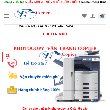
ng - Đối tác
NGÀY MỚI
VUI VẺ - NHIỀU SỨC KHỎE !
liên hệ Phòng Kinh Doanh:
Skip
to
content
CHUYÊN MÁY PHOTOCOPY VÂN TRANG
CHUYÊN MỤC
21
Th7
Dịch vụ cho thuê máy photocopy tại Quận Gò Vấp