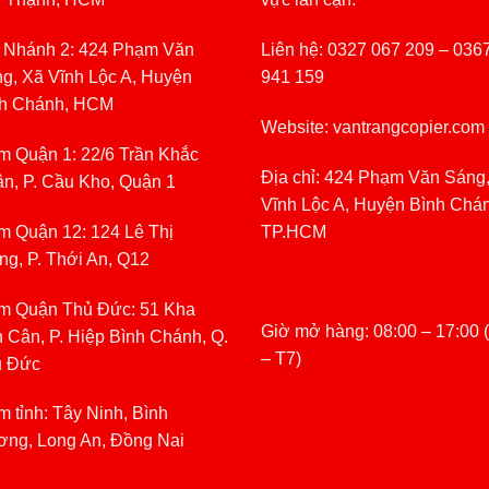
 Nhánh 2: 424 Phạm Văn
Liên hệ: 0327 067 209 – 036
g, Xã Vĩnh Lộc A, Huyện
941 159
h Chánh, HCM
Website: vantrangcopier.com
m Quận 1: 22/6 Trần Khắc
Địa chỉ: 424 Phạm Văn Sáng
n, P. Cầu Kho, Quận 1
Vĩnh Lộc A, Huyện Bình Chá
m Quận 12: 124 Lê Thị
TP.HCM
ng, P. Thới An, Q12
m Quận Thủ Đức: 51 Kha
Giờ mở hàng: 08:00 – 17:00 
 Cân, P. Hiệp Bình Chánh, Q.
– T7)
ủ Đức
m tỉnh: Tây Ninh, Bình
ng, Long An, Đồng Nai