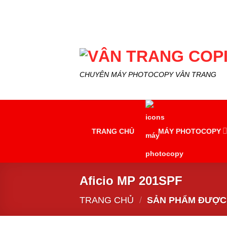
Skip
to
content
CHUYÊN MÁY PHOTOCOPY VÂN TRANG
TRANG CHỦ
MÁY PHOTOCOPY
Aficio MP 201SPF
TRANG CHỦ
/
SẢN PHẨM ĐƯỢC G