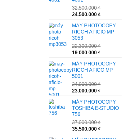
32.500.000
₫
Giá
Giá
24.500.000
₫
gốc
hiện
MÁY PHOTOCOPY
là:
tại
RICOH AFICIO MP
32.500.000 ₫.
là:
3053
24.500.000 ₫.
22.300.000
₫
Giá
Giá
19.000.000
₫
gốc
hiện
MÁY PHOTOCOPY
là:
tại
RICOH AFICO MP
22.300.000 ₫.
là:
5001
19.000.000 ₫.
24.000.000
₫
Giá
Giá
23.000.000
₫
gốc
hiện
MÁY PHOTOCOPY
là:
tại
TOSHIBA E-STUDIO
24.000.000 ₫.
là:
756
23.000.000 ₫.
37.000.000
₫
Giá
Giá
35.500.000
₫
gốc
hiện