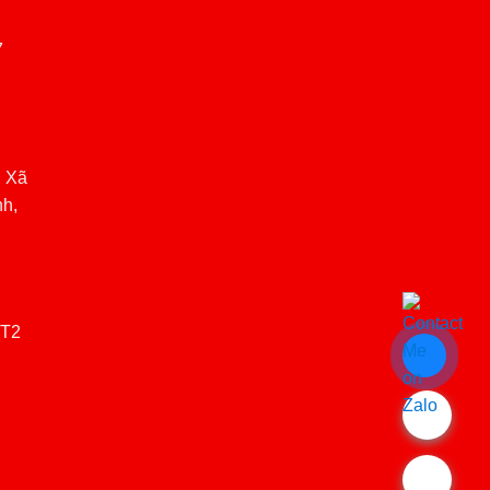
7
, Xã
nh,
(T2
.
.