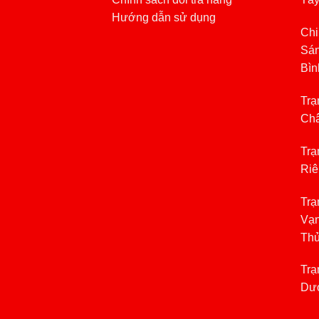
Hướng dẫn sử dụng
Chi
Sán
Bìn
Trạ
Châ
Trạ
Riê
Trạ
Vạn
Th
Trạ
Dươ