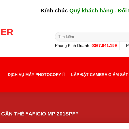
Kính chúc
Quý khách hàng - Đối tác
Tìm
kiếm:
Phòng Kinh Doanh:
0367.941.159
P
DỊCH VỤ MÁY PHOTOCOPY
LẮP ĐẶT CAMERA GIÁM SÁT
ẮN THẺ “AFICIO MP 201SPF”