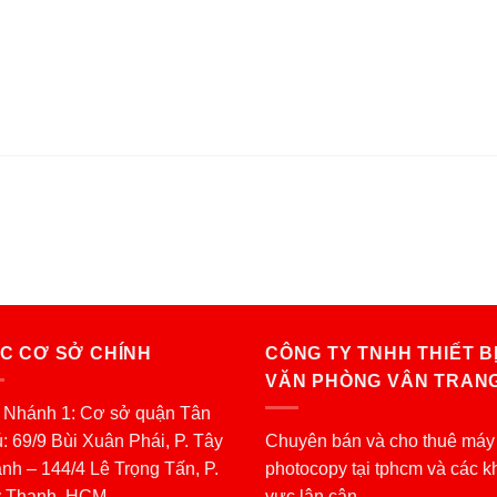
C CƠ SỞ CHÍNH
CÔNG TY TNHH THIẾT B
VĂN PHÒNG VÂN TRAN
 Nhánh 1: Cơ sở quận Tân
: 69/9 Bùi Xuân Phái, P. Tây
Chuyên bán và cho thuê máy
nh – 144/4 Lê Trọng Tấn, P.
photocopy tại tphcm và các k
y Thạnh, HCM
vực lân cận.