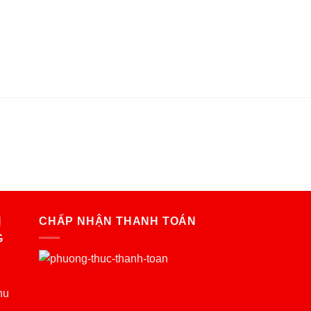
Ị
CHẤP NHẬN THANH TOÁN
G
hu