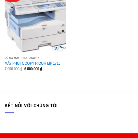
Add to
wishlist
DÒNG MÁY PHOTOCOPY
MÁY PHOTOCOPY RICOH MP 171L
Giá
Giá
7.900.000
₫
6.500.000
₫
gốc
hiện
là:
tại
7.900.000 ₫.
là:
6.500.000 ₫.
KẾT NỐI VỚI CHÚNG TÔI