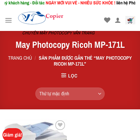
ý khách hàng - Đối tác
NGÀY MỚI
VUI VẺ - NHIỀU SỨC KHỎE !
liên hệ Phòng K
Skip
to
content
CHUYÊN MÁY PHOTOCOPY VÂN TRANG
May Photocopy Ricoh MP-171L
TRANG CHỦ
/
SẢN PHẨM ĐƯỢC GẮN THẺ “MAY PHOTOCOPY
RICOH MP-171L”
LỌC
Giảm giá!