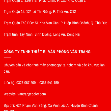
Trạm Quận 1: 22/6 Trần Khắc Chân, P. Cầu Kho, Quận 1
Trạm Quận 12: 124 Lê Thị Riêng, P. Thới An, Q12
Trạm Quận Thủ Đức: 51 Kha Vạn Cân, P. Hiệp Bình Chánh, Q. Thủ Đức
Trạm tỉnh: Tây Ninh, Bình Dương, Long An, Đồng Nai
CÔNG TY TNHH THIẾT BỊ VĂN PHÒNG VÂN TRANG
Chuyên bán và cho thuê máy photocopy tại tphcm và các khu vực lân
cận.
Liên hệ: 0327 067 209 – 0367 941 159
Website: vantrangcopier.com
Địa chỉ: 424 Phạm Văn Sáng, Xã Vĩnh Lộc A, Huyện Bình Chánh,