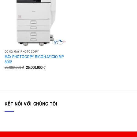
wishlist
DÒNG MÁY PHOTOCOPY
MÁY PHOTOCOPY RICOH AFICIO MP
5002
Giá
Giá
26.000.000
₫
25.000.000
₫
gốc
hiện
là:
tại
26.000.000 ₫.
là:
25.000.000 ₫.
KẾT NỐI VỚI CHÚNG TÔI