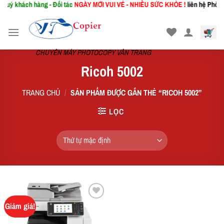
uý khách hàng - Đối tác
NGÀY MỚI
VUI VẺ - NHIỀU SỨC KHỎE !
liên hệ Phòng K
Skip
to
content
CHUYÊN MÁY PHOTOCOPY VÂN TRANG
Ricoh 5002
TRANG CHỦ
/
SẢN PHẨM ĐƯỢC GẮN THẺ “RICOH 5002”
LỌC
Giảm giá!
Add to