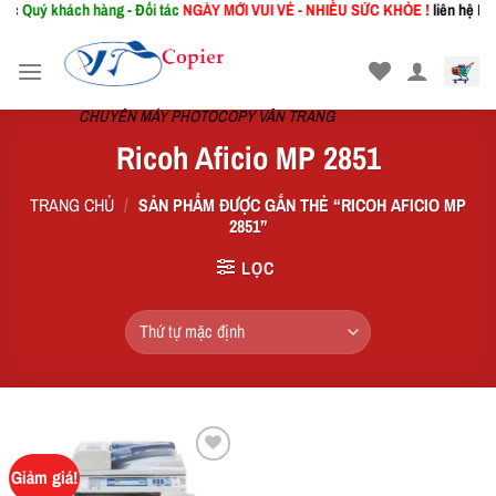
c
Quý khách hàng - Đối tác
NGÀY MỚI
VUI VẺ - NHIỀU SỨC KHỎE !
liên hệ Phòn
Skip
to
content
CHUYÊN MÁY PHOTOCOPY VÂN TRANG
Ricoh Aficio MP 2851
TRANG CHỦ
/
SẢN PHẨM ĐƯỢC GẮN THẺ “RICOH AFICIO MP
2851”
LỌC
Giảm giá!