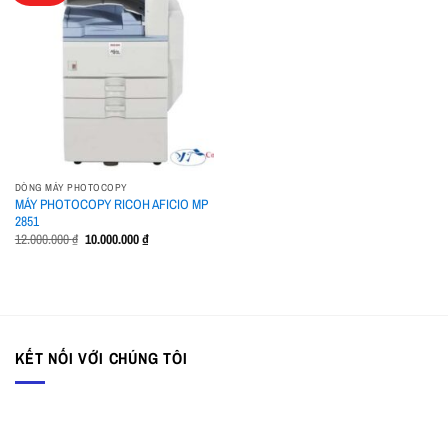
Add to
wishlist
DÒNG MÁY PHOTOCOPY
MÁY PHOTOCOPY RICOH AFICIO MP
2851
Giá
Giá
12.000.000
₫
10.000.000
₫
gốc
hiện
là:
tại
12.000.000 ₫.
là:
10.000.000 ₫.
KẾT NỐI VỚI CHÚNG TÔI