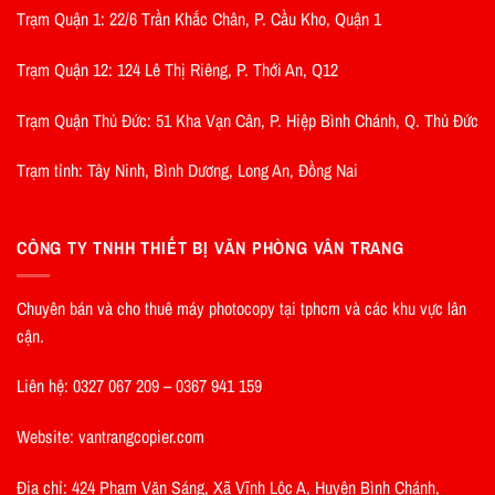
Trạm Quận 1: 22/6 Trần Khắc Chân, P. Cầu Kho, Quận 1
Trạm Quận 12: 124 Lê Thị Riêng, P. Thới An, Q12
Trạm Quận Thủ Đức: 51 Kha Vạn Cân, P. Hiệp Bình Chánh, Q. Thủ Đức
Trạm tỉnh: Tây Ninh, Bình Dương, Long An, Đồng Nai
CÔNG TY TNHH THIẾT BỊ VĂN PHÒNG VÂN TRANG
Chuyên bán và cho thuê máy photocopy tại tphcm và các khu vực lân
cận.
Liên hệ: 0327 067 209 – 0367 941 159
Website: vantrangcopier.com
Địa chỉ: 424 Phạm Văn Sáng, Xã Vĩnh Lộc A, Huyện Bình Chánh,