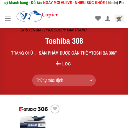
uý khách hàng - Đối tác
NGÀY MỚI
VUI VẺ - NHIỀU SỨC KHỎE !
liên hệ Phòng 
Skip
to
content
CHUYÊN MÁY PHOTOCOPY VÂN TRANG
Toshiba 306
TRANG CHỦ
/
SẢN PHẨM ĐƯỢC GẮN THẺ “TOSHIBA 306”
LỌC
Add to