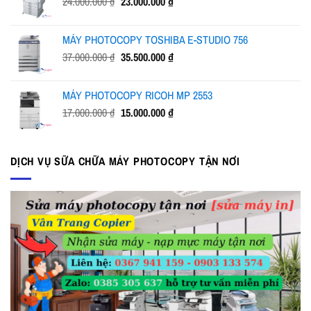
Giá
Giá
24.000.000
₫
23.000.000
₫
19.000.000 ₫.
gốc
hiện
là:
tại
MÁY PHOTOCOPY TOSHIBA E-STUDIO 756
24.000.000 ₫.
là:
Giá
Giá
37.000.000
₫
35.500.000
₫
23.000.000 ₫.
gốc
hiện
là:
tại
MÁY PHOTOCOPY RICOH MP 2553
37.000.000 ₫.
là:
Giá
Giá
17.000.000
₫
15.000.000
₫
35.500.000 ₫.
gốc
hiện
là:
tại
17.000.000 ₫.
là:
DỊCH VỤ SỮA CHỮA MÁY PHOTOCOPY TẬN NƠI
15.000.000 ₫.