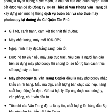
phòng là tuyến đường huyết mạch, là cầu nối của các quận huyện. Nắm
bắt được vấn đề đó
Công Ty TNHH Thiết Bị Văn Phòng Vân Trang
đã
xây dựng nên một hệ thống
dịch vụ buôn bán và cho thuê máy
photocopy tại đường Âu Cơ Quận Tân Phú
.
Giá tốt, cạnh tranh, cam kết tốt nhất thị thường.
Máy chất lượng, máy mới 90%-95%.
Ngoại hình máy đẹp,trắng sáng, bền tốt.
Được hỗ trợ 24/7 nếu máy gặp trục trặc. Nếu bạn là người lần đầu
tiên sử dụng máy photocopy thì chúng tôi sẽ hỗ trợ bạn cách thức
sử dụng máy cơ bản.
Máy photocopy tại Vân Trang Copier
điều là máy photocopy nhập
khẩu chính hãng. Mẫu mã đẹp, chất lượng bản chụp sắc nép, năng
suất hoạt động ổn định. Giá cả hợp lý đáp ứng được các công ty,
văn phòng, có ít vốn đầu tư.
Tiêu chí của Vân Trang đặt ra là uy tín, chất lượng lên hàng đầu.Bạn
hãy yên tâm khi đến với Vân Trang.