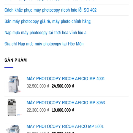
Cách khắc phục máy photocopy ricoh báo lỗi SC 402
Bán máy photocopy giá rẻ, máy photo chính hãng
Nạp mực máy photocopy tại thới hòa vĩnh lộc a
Địa chỉ Nạp mực máy photocopy tại Hóc Môn
SẢN PHẨM
MÁY PHOTOCOPY RICOH AFICIO MP 4001
Giá
Giá
32.500.000
₫
24.500.000
₫
gốc
hiện
là:
tại
MÁY PHOTOCOPY RICOH AFICIO MP 3053
32.500.000 ₫.
là:
Giá
Giá
22.300.000
₫
19.000.000
₫
24.500.000 ₫.
gốc
hiện
là:
tại
MÁY PHOTOCOPY RICOH AFICO MP 5001
22.300.000 ₫.
là: