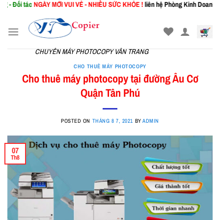
ác
NGÀY MỚI
VUI VẺ - NHIỀU SỨC KHỎE !
liên hệ Phòng Kinh Doanh: 0367.941.1
Skip
to
content
CHUYÊN MÁY PHOTOCOPY VÂN TRANG
CHO THUÊ MÁY PHOTOCOPY
Cho thuê máy photocopy tại đường Âu Cơ
Quận Tân Phú
POSTED ON
THÁNG 8 7, 2021
BY
ADMIN
07
Th8