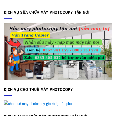
là:
tại
17.000.000 ₫.
là:
DỊCH VỤ SỮA CHỮA MÁY PHOTOCOPY TẬN NƠI
15.000.000 ₫.
DỊCH VỤ CHO THUÊ MÁY PHOTOCOPY