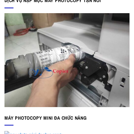
DỊCH VỤ NẠP MỰC MÁY PHOTOCOPY TẬN NƠI
MÁY PHOTOCOPY MINI ĐA CHỨC NĂNG