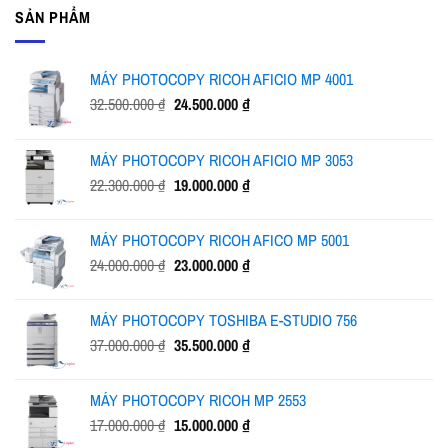
SẢN PHẨM
MÁY PHOTOCOPY RICOH AFICIO MP 4001
Giá
Giá
32.500.000
₫
24.500.000
₫
gốc
hiện
là:
tại
MÁY PHOTOCOPY RICOH AFICIO MP 3053
32.500.000 ₫.
là:
Giá
Giá
22.300.000
₫
19.000.000
₫
24.500.000 ₫.
gốc
hiện
là:
tại
MÁY PHOTOCOPY RICOH AFICO MP 5001
22.300.000 ₫.
là:
Giá
Giá
24.000.000
₫
23.000.000
₫
19.000.000 ₫.
gốc
hiện
là:
tại
MÁY PHOTOCOPY TOSHIBA E-STUDIO 756
24.000.000 ₫.
là:
Giá
Giá
37.000.000
₫
35.500.000
₫
23.000.000 ₫.
gốc
hiện
là:
tại
MÁY PHOTOCOPY RICOH MP 2553
37.000.000 ₫.
là:
Giá
Giá
17.000.000
₫
15.000.000
₫
35.500.000 ₫.
gốc
hiện