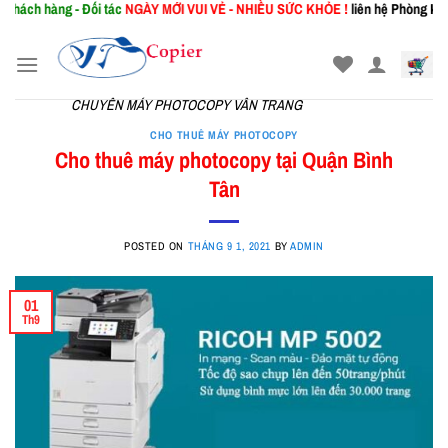
 - Đối tác
NGÀY MỚI
VUI VẺ - NHIỀU SỨC KHỎE !
liên hệ Phòng Kinh Doanh: 03
Skip
to
content
CHUYÊN MÁY PHOTOCOPY VÂN TRANG
CHO THUÊ MÁY PHOTOCOPY
Cho thuê máy photocopy tại Quận Bình
Tân
POSTED ON
THÁNG 9 1, 2021
BY
ADMIN
01
Th9