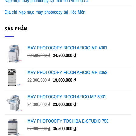
Nạp mực máy photocopy tại thới hòa vĩnh lộc a
Địa chỉ Nạp mực máy photocopy tại Hóc Môn
SẢN PHẨM
MÁY PHOTOCOPY RICOH AFICIO MP 4001
Giá
Giá
32.500.000
₫
24.500.000
₫
gốc
hiện
là:
tại
MÁY PHOTOCOPY RICOH AFICIO MP 3053
32.500.000 ₫.
là:
Giá
Giá
22.300.000
₫
19.000.000
₫
24.500.000 ₫.
gốc
hiện
là:
tại
MÁY PHOTOCOPY RICOH AFICO MP 5001
22.300.000 ₫.
là:
Giá
Giá
24.000.000
₫
23.000.000
₫
19.000.000 ₫.
gốc
hiện
là:
tại
MÁY PHOTOCOPY TOSHIBA E-STUDIO 756
24.000.000 ₫.
là:
Giá
Giá
37.000.000
₫
35.500.000
₫
23.000.000 ₫.
gốc
hiện