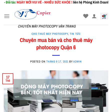
NGÀY MỚI
VUI VẺ - NHIỀU SỨC KHỎE !
liên hệ Phòng Kinh Doanh: 0367.941.159
Skip
to
content
CHUYÊN MÁY PHOTOCOPY VÂN TRANG
CHO THUÊ MÁY PHOTOCOPY
,
TIN TỨC
Chuyên mua bán và cho thuê máy
photocopy Quận 6
POSTED ON
THÁNG 9 17, 2021
BY
ADMIN
17
Th9