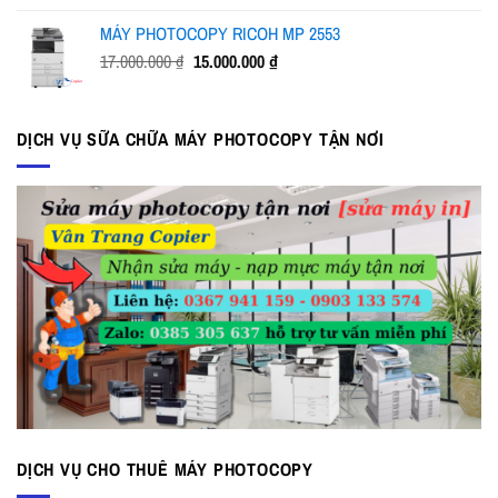
là:
tại
MÁY PHOTOCOPY RICOH MP 2553
37.000.000 ₫.
là:
Giá
Giá
17.000.000
₫
15.000.000
₫
35.500.000 ₫.
gốc
hiện
là:
tại
17.000.000 ₫.
là:
DỊCH VỤ SỮA CHỮA MÁY PHOTOCOPY TẬN NƠI
15.000.000 ₫.
DỊCH VỤ CHO THUÊ MÁY PHOTOCOPY