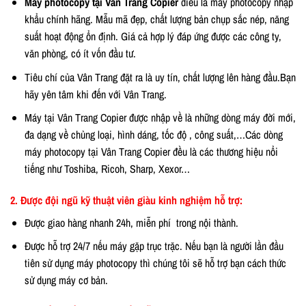
Máy photocopy tại Vân Trang Copier
điều là máy photocopy nhập
khẩu chính hãng. Mẫu mã đẹp, chất lượng bản chụp sắc nép, năng
suất hoạt động ổn định. Giá cả hợp lý đáp ứng được các công ty,
văn phòng, có ít vốn đầu tư.
Tiêu chí của Vân Trang đặt ra là uy tín, chất lượng lên hàng đầu.Bạn
hãy yên tâm khi đến với Vân Trang.
Máy tại Vân Trang Copier được nhập về là những dòng máy đời mới,
đa dạng về chủng loại, hình dáng, tốc độ , công suất,…Các dòng
máy photocopy tại Vân Trang Copier đều là các thương hiệu nổi
tiếng như Toshiba, Ricoh, Sharp, Xexor…
2. Được đội ngũ kỹ thuật viên giàu kinh nghiệm hỗ trợ:
Được giao hàng nhanh 24h, miễn phí trong nội thành.
Được hỗ trợ 24/7 nếu máy gặp trục trặc. Nếu bạn là người lần đầu
tiên sử dụng máy photocopy thì chúng tôi sẽ hỗ trợ bạn cách thức
sử dụng máy cơ bản.