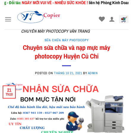
tác
NGÀY MỚI
VUI VẺ - NHIỀU SỨC KHỎE !
liên hệ Phòng Kinh Doanh: 0367.941
Skip
to
content
CHUYÊN MÁY PHOTOCOPY VÂN TRANG
SỮA CHỮA MÁY PHOTOCOPY
Chuyên sửa chữa và nạp mực máy
photocopy Huyện Củ Chi
POSTED ON
THÁNG 10 21, 2021
BY
ADMIN
21
Th10