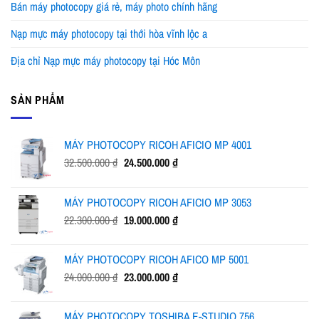
Bán máy photocopy giá rẻ, máy photo chính hãng
Nạp mực máy photocopy tại thới hòa vĩnh lộc a
Địa chỉ Nạp mực máy photocopy tại Hóc Môn
SẢN PHẨM
MÁY PHOTOCOPY RICOH AFICIO MP 4001
Giá
Giá
32.500.000
₫
24.500.000
₫
gốc
hiện
là:
tại
MÁY PHOTOCOPY RICOH AFICIO MP 3053
32.500.000 ₫.
là:
Giá
Giá
22.300.000
₫
19.000.000
₫
24.500.000 ₫.
gốc
hiện
là:
tại
MÁY PHOTOCOPY RICOH AFICO MP 5001
22.300.000 ₫.
là:
Giá
Giá
24.000.000
₫
23.000.000
₫
19.000.000 ₫.
gốc
hiện
là:
tại
MÁY PHOTOCOPY TOSHIBA E-STUDIO 756