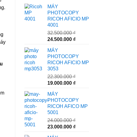
MÁY
ng.
PHOTOCOPY
RICOH AFICIO MP
4001
32.500.000
₫
ng
Giá
Giá
24.500.000
₫
máy
gốc
hiện
MÁY
là:
tại
PHOTOCOPY
32.500.000 ₫.
là:
RICOH AFICIO MP
au
24.500.000 ₫.
3053
22.300.000
₫
Giá
Giá
19.000.000
₫
gốc
hiện
iệm
MÁY
là:
tại
PHOTOCOPY
22.300.000 ₫.
là:
RICOH AFICO MP
19.000.000 ₫.
5001
24.000.000
₫
Giá
Giá
23.000.000
₫
gốc
hiện