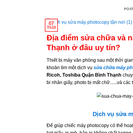
POS
07
Th10
Địa điểm sửa chữa và 
Thạnh ở đâu uy tín?
Thiết bị máy văn phòng sau một thời gi
khoăn tìm một dịch vụ
sửa chữa máy p
Ricoh, Toshiba Quận Bình Thạnh
chuy
bi nhăn giấy, photo bị mất chữ…..và các
Dịch vụ sửa m
Để giúp chiếc máy photocopy có thể hoạt
kẹt giấy, in mờ, bản in không chất lượng