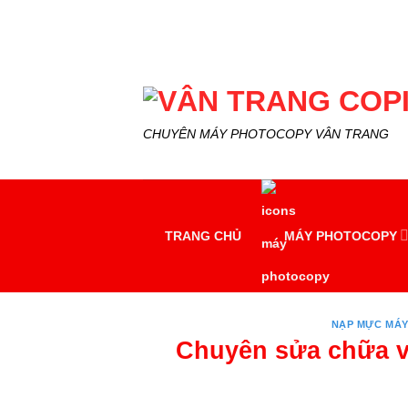
Skip
to
content
CHUYÊN MÁY PHOTOCOPY VÂN TRANG
TRANG CHỦ
MÁY PHOTOCOPY
NẠP MỰC MÁ
Chuyên sửa chữa 