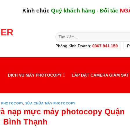
Kính chúc
Quý khách hàng - Đối tác
NGÀY MỚ
Tìm
kiếm:
Phòng Kinh Doanh:
0367.941.159
P
DỊCH VỤ MÁY PHOTOCOPY
LẮP ĐẶT CAMERA GIÁM SÁT
Y PHOTOCOPY
,
SỮA CHỮA MÁY PHOTOCOPY
và nạp mực máy photocopy Quận
Bình Thạnh