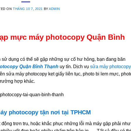
TED ON
THÁNG 10 7, 2021
BY
ADMIN
nạp mực máy photocopy Quận Bình
an sử dụng có thể sẽ gặp những sự cố hư hỏng, bạn đang băn
hotocopy Quận Bình Thạnh
uy tín. Dịch vụ
sửa máy photocopy
ên sửa máy photocopy kẹt giấy liên tục, photo bi lem mực, phot
 trường hợp khác.
áy photocopy tận nơi tại TPHCM
 động trơn tru, hoặc khắc phục những lỗi mà máy gặp phải như
, nhiều vết đen hoặc nhiều chấm trên bản in,…. Tất cả đều có th