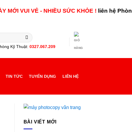
I
VUI VẺ - NHIỀU SỨC KHỎE !
liên hệ Phòng Kinh
hòng Kỹ Thuật:
0327.067.209
TIN TỨC
TUYỂN DỤNG
LIÊN HỆ
BÀI VIẾT MỚI