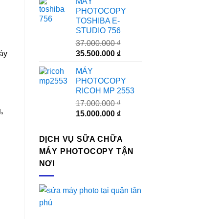
MÁY
là:
tại
PHOTOCOPY
24.000.000 ₫.
là:
TOSHIBA E-
23.000.000 ₫.
STUDIO 756
37.000.000
₫
Giá
Giá
35.500.000
₫
máy
gốc
hiện
MÁY
là:
tại
PHOTOCOPY
37.000.000 ₫.
là:
RICOH MP 2553
35.500.000 ₫.
17.000.000
₫
,
Giá
Giá
15.000.000
₫
gốc
hiện
là:
tại
DỊCH VỤ SỮA CHỮA
17.000.000 ₫.
là:
MÁY PHOTOCOPY TẬN
15.000.000 ₫.
NƠI