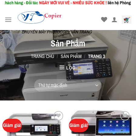
ách hàng - Đối tác
NGÀY MỚI
VUI VẺ - NHIỀU SỨC KHỎE !
liên hệ Phòng Kinh D
Skip
to
content
CHUYÊN MÁY PHOTOCOPY VÂN TRANG
Sản Phẩm
TRANG CHỦ
/
SẢN PHẨM
/
TRANG 3
LỌC
Giảm giá!
Giảm giá!
Add to
Add to