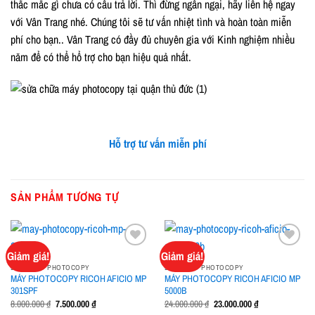
thắc mắc gì chưa có câu trả lời. Thì đừng ngần ngại, hãy liên hệ ngay
với Vân Trang nhé. Chúng tôi sẽ tư vấn nhiệt tình và hoàn toàn miễn
phí cho bạn.. Vân Trang có đầy đủ chuyên gia với Kinh nghiệm nhiều
năm để có thể hổ trợ cho bạn hiệu quả nhất.
Hỗ trợ tư vấn miễn phí
SẢN PHẨM TƯƠNG TỰ
Giảm giá!
Giảm giá!
DÒNG MÁY PHOTOCOPY
DÒNG MÁY PHOTOCOPY
MÁY PHOTOCOPY RICOH AFICIO MP
MÁY PHOTOCOPY RICOH AFICIO MP
Add to
Add to
301SPF
5000B
wishlist
wishlist
Giá
Giá
Giá
Giá
8.000.000
₫
7.500.000
₫
24.000.000
₫
23.000.000
₫
gốc
hiện
gốc
hiện