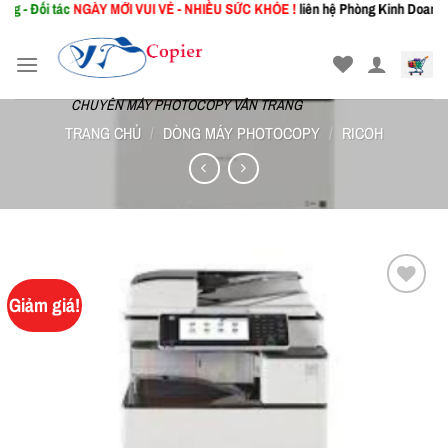
Đối tác
NGÀY MỚI
VUI VẺ - NHIỀU SỨC KHỎE !
liên hệ Phòng Kinh Doanh: 0367
Skip
to
content
CHUYÊN MÁY PHOTOCOPY VÂN TRANG
TRANG CHỦ
/
DÒNG MÁY PHOTOCOPY
/
RICOH
Giảm giá!
Add to
wishlist