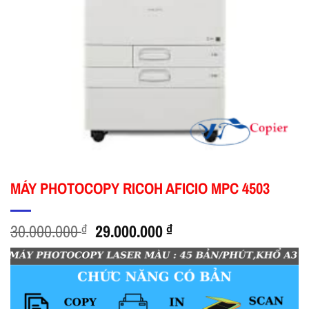
MÁY PHOTOCOPY RICOH AFICIO MPC 4503
Giá
Giá
30.000.000
₫
29.000.000
₫
gốc
hiện
là:
tại
30.000.000 ₫.
là:
29.000.000 ₫.