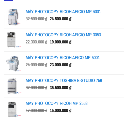
MÁY PHOTOCOPY RICOH AFICIO MP 4001
Giá
Giá
32.500.000
₫
24.500.000
₫
gốc
hiện
là:
tại
MÁY PHOTOCOPY RICOH AFICIO MP 3053
32.500.000 ₫.
là:
Giá
Giá
22.300.000
₫
19.000.000
₫
24.500.000 ₫.
gốc
hiện
là:
tại
MÁY PHOTOCOPY RICOH AFICO MP 5001
22.300.000 ₫.
là:
Giá
Giá
24.000.000
₫
23.000.000
₫
19.000.000 ₫.
gốc
hiện
là:
tại
MÁY PHOTOCOPY TOSHIBA E-STUDIO 756
24.000.000 ₫.
là:
Giá
Giá
37.000.000
₫
35.500.000
₫
23.000.000 ₫.
gốc
hiện
là:
tại
MÁY PHOTOCOPY RICOH MP 2553
37.000.000 ₫.
là:
Giá
Giá
17.000.000
₫
15.000.000
₫
35.500.000 ₫.
gốc
hiện
là:
tại