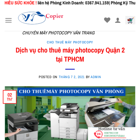
ỨC KHỎE !
liên hệ Phòng Kinh Doanh: 0367.941.159| Phòng Kỹ Thuật: 0327.067.2
Skip
to
content
CHUYÊN MÁY PHOTOCOPY VÂN TRANG
CHO THUÊ MÁY PHOTOCOPY
Dịch vụ cho thuê máy photocopy Quận 2
tại TPHCM
POSTED ON
THÁNG 7 2, 2021
BY
ADMIN
02
Th7