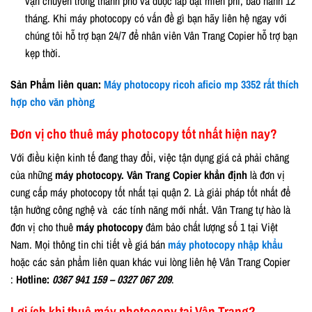
vận chuyển trong thành phố và được lắp đặt miễn phí, bảo hành 12
tháng. Khi máy photocopy có vấn đề gì bạn hãy liên hệ ngay với
chúng tôi hỗ trợ bạn 24/7 để nhân viên Vân Trang Copier hỗ trợ bạn
kẹp thời.
Sản Phẩm liên quan:
Máy photocopy ricoh aficio mp 3352 rất thích
hợp cho văn phòng
Đơn vị cho thuê máy photocopy tốt nhất hiện nay?
Với điều kiện kinh tế đang thay đổi, việc tận dụng giá cả phải chăng
của những
máy photocopy. Vân Trang Copier khẳn định
là đơn vị
cung cấp máy photocopy tốt nhất tại quận 2. Là giải pháp tốt nhất để
tận hưởng công nghệ và các tính năng mới nhất. Vân Trang tự hào là
đơn vị cho thuê
máy photocopy
đảm bảo chất lượng số 1 tại Việt
Nam. Mọi thông tin chi tiết về giá bán
máy photocopy nhập khẩu
hoặc các sản phẩm liên quan khác vui lòng liên hệ Vân Trang Copier
:
Hotline:
0367 941 159 – 0327 067 209
.
Lợi ích khi thuê máy photocopy tại Vân Trang?