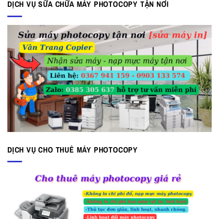
17.000.000 ₫.
là:
DỊCH VỤ SỮA CHỮA MÁY PHOTOCOPY TẬN NƠI
15.000.000 ₫.
DỊCH VỤ CHO THUÊ MÁY PHOTOCOPY