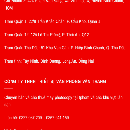
Chi Nhánh 2: 424 Phạm Văn Sáng, Xã Vĩnh Lộc A, Huyện Bình Chánh,
HCM
Trạm Quận 1: 22/6 Trần Khắc Chân, P. Cầu Kho, Quận 1
Trạm Quận 12: 124 Lê Thị Riêng, P. Thới An, Q12
Trạm Quận Thủ Đức: 51 Kha Vạn Cân, P. Hiệp Bình Chánh, Q. Thủ Đức
Trạm tỉnh: Tây Ninh, Bình Dương, Long An, Đồng Nai
CÔNG TY TNHH THIẾT BỊ VĂN PHÒNG VÂN TRANG
Chuyên bán và cho thuê máy photocopy tại tphcm và các khu vực lân
cận.
Liên hệ: 0327 067 209 – 0367 941 159