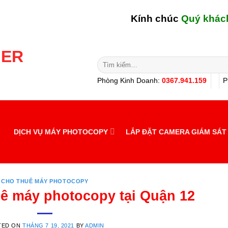
Kính chúc
Quý khách hàng -
Tìm
kiếm:
Phòng Kinh Doanh:
0367.941.159
P
DỊCH VỤ MÁY PHOTOCOPY
LẮP ĐẶT CAMERA GIÁM SÁT
CHO THUÊ MÁY PHOTOCOPY
uê máy photocopy tại Quận 12
TED ON
THÁNG 7 19, 2021
BY
ADMIN