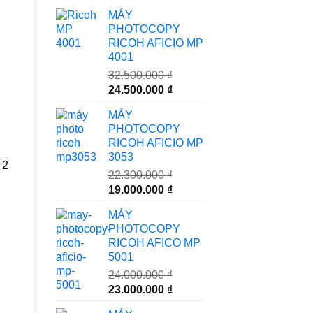
MÁY
PHOTOCOPY
RICOH AFICIO MP
4001
32.500.000
₫
Giá
Giá
24.500.000
₫
gốc
hiện
MÁY
là:
tại
PHOTOCOPY
32.500.000 ₫.
là:
RICOH AFICIO MP
24.500.000 ₫.
3053
 2
22.300.000
₫
Giá
Giá
19.000.000
₫
gốc
hiện
MÁY
là:
tại
PHOTOCOPY
22.300.000 ₫.
là:
RICOH AFICO MP
19.000.000 ₫.
5001
24.000.000
₫
Giá
Giá
23.000.000
₫
gốc
hiện