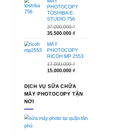
MÁY
là:
tại
PHOTOCOPY
24.000.000 ₫.
là:
TOSHIBA E-
23.000.000 ₫.
STUDIO 756
37.000.000
₫
Giá
Giá
35.500.000
₫
gốc
hiện
MÁY
là:
tại
PHOTOCOPY
37.000.000 ₫.
là:
RICOH MP 2553
35.500.000 ₫.
17.000.000
₫
Giá
Giá
15.000.000
₫
gốc
hiện
là:
tại
DỊCH VỤ SỮA CHỮA
17.000.000 ₫.
là:
MÁY PHOTOCOPY TẬN
15.000.000 ₫.
NƠI