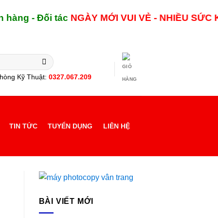
 Đối tác
NGÀY MỚI
VUI VẺ - NHIỀU SỨC KHỎE !
hòng Kỹ Thuật:
0327.067.209
TIN TỨC
TUYỂN DỤNG
LIÊN HỆ
BÀI VIẾT MỚI