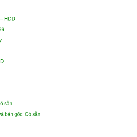
B – HDD
99
y
CD
Có sẵn
và bản gốc: Có sẵn