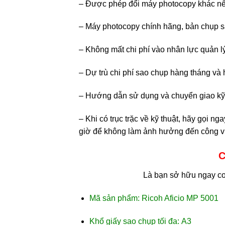
– Được phép đổi máy photocopy khác nế
– Máy photocopy chính hãng, bản chụp sắ
– Không mất chi phí vào nhân lực quản 
– Dự trù chi phí sao chụp hàng tháng và
– Hướng dẫn sử dụng và chuyển giao kỹ 
– Khi có trục trặc về kỹ thuật, hãy gọi n
giờ để không làm ảnh hưởng đến công v
C
Là bạn sở hữu ngay co
Mã sản phẩm: Ricoh Aficio MP 5001
Khổ giấy sao chụp tối đa: A3