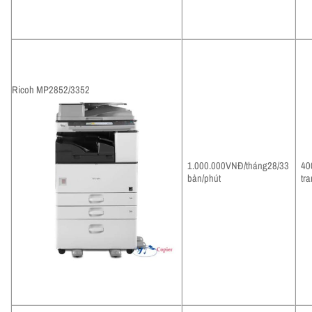
Ricoh MP2852/3352
1.000.000VNĐ/tháng28/33
40
bản/phút
tr