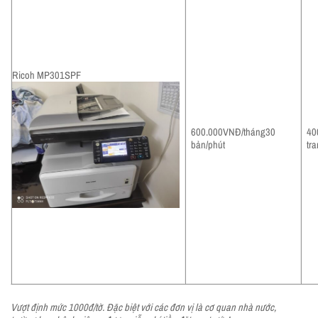
Ricoh MP301SPF
600.000VNĐ/tháng30
40
bản/phút
tr
Vượt định mức 1000đ/tờ. Đặc biệt với các đơn vị là cơ quan nhà nước,