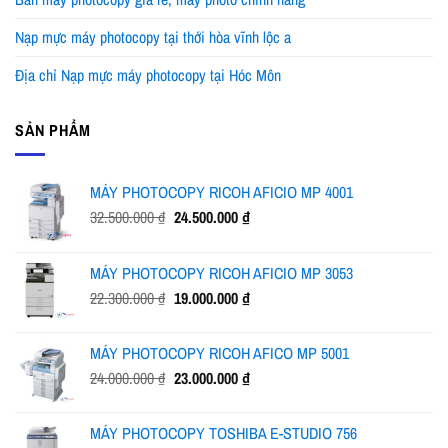
Nạp mực máy photocopy tại thới hòa vĩnh lộc a
Địa chỉ Nạp mực máy photocopy tại Hóc Môn
SẢN PHẨM
MÁY PHOTOCOPY RICOH AFICIO MP 4001
Giá
Giá
32.500.000
₫
24.500.000
₫
gốc
hiện
là:
tại
MÁY PHOTOCOPY RICOH AFICIO MP 3053
32.500.000 ₫.
là:
Giá
Giá
22.300.000
₫
19.000.000
₫
24.500.000 ₫.
gốc
hiện
là:
tại
MÁY PHOTOCOPY RICOH AFICO MP 5001
22.300.000 ₫.
là:
Giá
Giá
24.000.000
₫
23.000.000
₫
19.000.000 ₫.
gốc
hiện
là:
tại
MÁY PHOTOCOPY TOSHIBA E-STUDIO 756
24.000.000 ₫.
là: