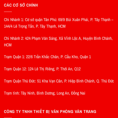
CÁC CƠ SỞ CHÍNH
Chi Nhánh 1: Cơ sở quận Tân Phú: 69/9 Bùi Xuân Phái, P. Tây Thạnh –
144/4 Lê Trọng Tấn, P. Tây Thạnh, HCM
Chi Nhánh 2: 424 Phạm Văn Sáng, Xã Vĩnh Lộc A, Huyện Bình Chánh,
HCM
Trạm Quận 1: 22/6 Trần Khắc Chân, P. Cầu Kho, Quận 1
Trạm Quận 12: 124 Lê Thị Riêng, P. Thới An, Q12
Trạm Quận Thủ Đức: 51 Kha Vạn Cân, P. Hiệp Bình Chánh, Q. Thủ Đức
Trạm tỉnh: Tây Ninh, Bình Dương, Long An, Đồng Nai
CÔNG TY TNHH THIẾT BỊ VĂN PHÒNG VÂN TRANG