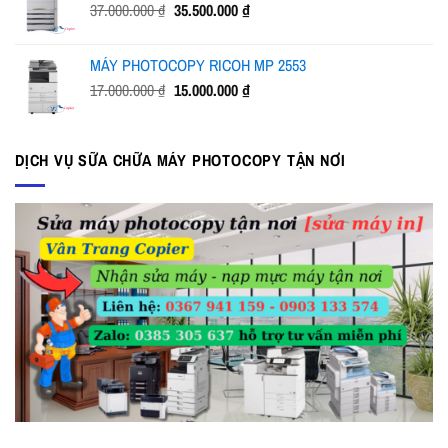
Giá
Giá
37.000.000
₫
35.500.000
₫
23.000.000 ₫.
gốc
hiện
là:
tại
MÁY PHOTOCOPY RICOH MP 2553
37.000.000 ₫.
là:
Giá
Giá
17.000.000
₫
15.000.000
₫
35.500.000 ₫.
gốc
hiện
là:
tại
17.000.000 ₫.
là:
DỊCH VỤ SỮA CHỮA MÁY PHOTOCOPY TẬN NƠI
15.000.000 ₫.