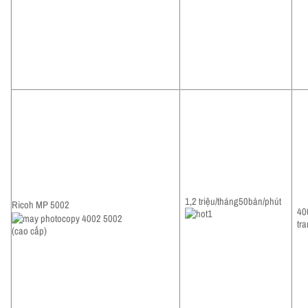
1,2 triệu/tháng50bản/phút
Ricoh MP 5002
40
tr
(cao cấp)