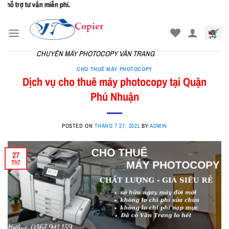
miễn phí.
Skip
to
content
CHUYÊN MÁY PHOTOCOPY VÂN TRANG
CHO THUÊ MÁY PHOTOCOPY
Dịch vụ cho thuê máy photocopy tại Quận
Phú Nhuận
POSTED ON
THÁNG 7 27, 2021
BY
ADMIN
27
Th7