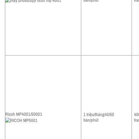
Ricoh MP4001/50001
1 triệu/tháng40/50
40
bản/phút
tr