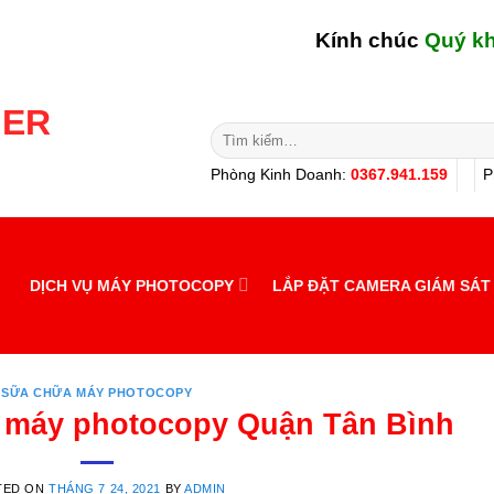
Kính chúc
Quý khách hàn
Tìm
kiếm:
Phòng Kinh Doanh:
0367.941.159
P
DỊCH VỤ MÁY PHOTOCOPY
LẮP ĐẶT CAMERA GIÁM SÁT
SỮA CHỮA MÁY PHOTOCOPY
 máy photocopy Quận Tân Bình
TED ON
THÁNG 7 24, 2021
BY
ADMIN