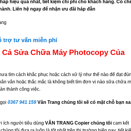
pháp hiệu quả nhất, tiết kiệm chi phí cho khách hàng. Có ch
 hành. Liên hệ ngay để nhận ưu đãi háp đẫn
 trợ tư vấn miễn phí
á Cả Sửa Chữa Máy Photocopy Của
hưa tìm cách khắc phục hoặc cách xử lý như thế nào để đạt đú
hân vân hoặc thắc mắc là không biết tìm đơn vị nào sữa chữa 
àn thành công việc.
 gọi
0367 941 159
Vân Trang chúng tôi sẽ có mặt chỗ bạn s
i ích người tiêu dùng
VÂN TRANG Copier chúng tôi
cam kết
o
chúng tôi đưa ra luôn là tốt nhất trên thị trường hiện nay, tiết k