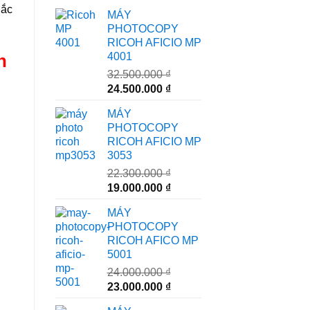
hắc
MÁY
PHOTOCOPY
RICOH AFICIO MP
4001
n
32.500.000
₫
Giá
Giá
24.500.000
₫
gốc
hiện
MÁY
là:
tại
PHOTOCOPY
32.500.000 ₫.
là:
RICOH AFICIO MP
24.500.000 ₫.
3053
22.300.000
₫
Giá
Giá
19.000.000
₫
gốc
hiện
n
MÁY
là:
tại
PHOTOCOPY
22.300.000 ₫.
là:
RICOH AFICO MP
19.000.000 ₫.
5001
24.000.000
₫
Giá
Giá
23.000.000
₫
gốc
hiện