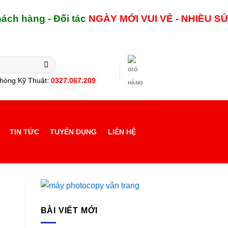
g - Đối tác
NGÀY MỚI
VUI VẺ - NHIỀU SỨC KHỎ
hòng Kỹ Thuật:
0327.067.209
TIN TỨC
TUYỂN DỤNG
LIÊN HỆ
BÀI VIẾT MỚI