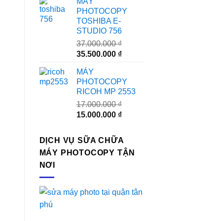
MÁY
là:
tại
PHOTOCOPY
24.000.000 ₫.
là:
TOSHIBA E-
23.000.000 ₫.
STUDIO 756
37.000.000
₫
Giá
Giá
35.500.000
₫
gốc
hiện
MÁY
là:
tại
PHOTOCOPY
37.000.000 ₫.
là:
RICOH MP 2553
35.500.000 ₫.
17.000.000
₫
Giá
Giá
15.000.000
₫
gốc
hiện
là:
tại
DỊCH VỤ SỮA CHỮA
17.000.000 ₫.
là:
MÁY PHOTOCOPY TẬN
15.000.000 ₫.
NƠI