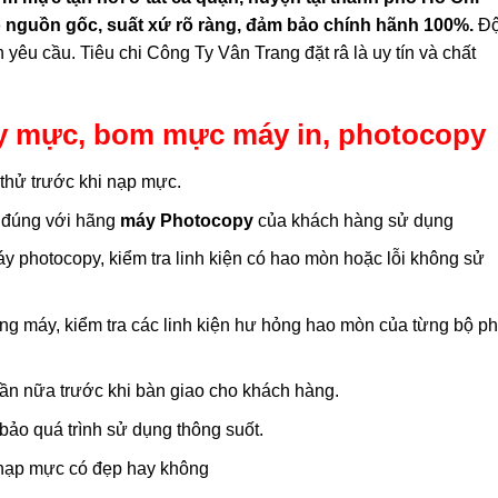
ó nguồn gốc, suất xứ rõ ràng, đảm bảo chính hãnh 100%.
Độ
n yêu cầu. Tiêu chi Công Ty Vân Trang đặt râ là uy tín và chất
ay mực, bom mực máy in, photocopy
 thử trước khi nạp mực.
 đúng với hãng
máy Photocopy
của khách hàng sử dụng
y photocopy, kiểm tra linh kiện có hao mòn hoặc lỗi không sử
ong máy, kiểm tra các linh kiện hư hỏng hao mòn của từng bộ p
 lần nữa trước khi bàn giao cho khách hàng.
ảo quá trình sử dụng thông suốt.
i nạp mực có đẹp hay không