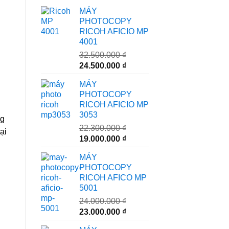
MÁY
PHOTOCOPY
RICOH AFICIO MP
4001
32.500.000
₫
Giá
Giá
24.500.000
₫
gốc
hiện
MÁY
là:
tại
PHOTOCOPY
32.500.000 ₫.
là:
RICOH AFICIO MP
24.500.000 ₫.
3053
ng
22.300.000
₫
ại
Giá
Giá
19.000.000
₫
gốc
hiện
MÁY
là:
tại
PHOTOCOPY
22.300.000 ₫.
là:
RICOH AFICO MP
19.000.000 ₫.
5001
24.000.000
₫
Giá
Giá
23.000.000
₫
gốc
hiện