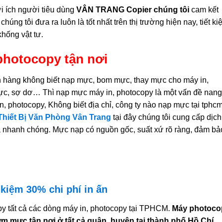
i ích người tiêu dùng
VÂN TRANG Copier chúng tôi
cam kết
o
chúng tôi đưa ra luôn là tốt nhất trên thị trường hiện nay, tiết k
hống vật tư.
photocopy tận nơi
h hàng không biết nạp mực, bom mực, thay mực cho máy in,
ực, sợ dơ… Thì nạp mực máy in, photocopy là một vấn đề nang
, photocopy, Không biết địa chỉ, công ty nào nạp mực tại tphcm
hiết Bị Văn Phòng Vân Trang
tại đây chúng tôi cung cấp dịch
à nhanh chóng. Mực nạp có nguồn gốc, suất xứ rõ ràng, đảm bả
 kiệm 30% chi phí in ấn
y tất cả các dòng máy in, photocopy tại TPHCM.
Máy photoco
m mực tận nơi ở tất cả quận, huyện tại thành phố Hồ Chí