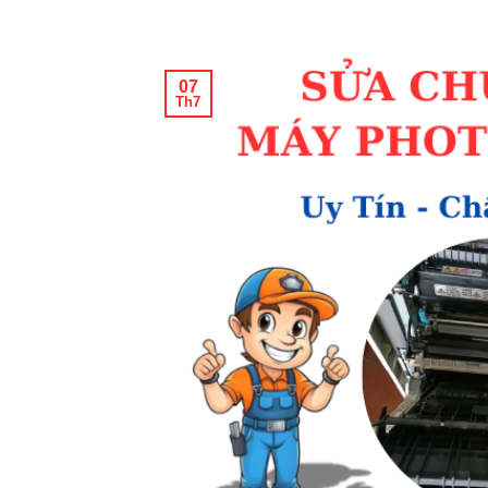
07
Th7