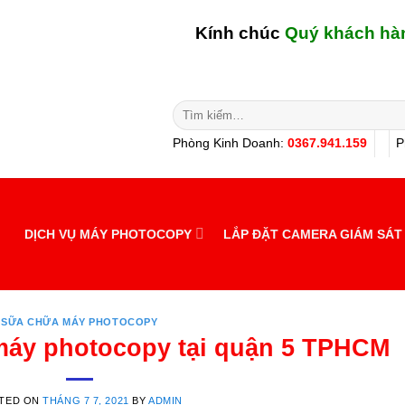
Kính chúc
Quý khách hàng - Đối
Tìm
kiếm:
Phòng Kinh Doanh:
0367.941.159
P
DỊCH VỤ MÁY PHOTOCOPY
LẮP ĐẶT CAMERA GIÁM SÁT
SỮA CHỮA MÁY PHOTOCOPY
máy photocopy tại quận 5 TPHCM
TED ON
THÁNG 7 7, 2021
BY
ADMIN