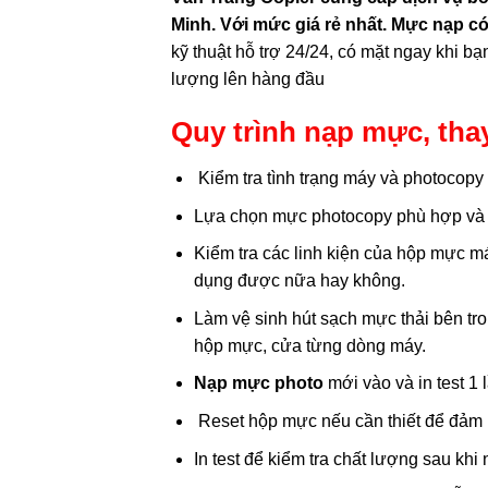
Minh. Với mức giá rẻ nhất. Mực nạp c
kỹ thuật hỗ trợ 24/24, có mặt ngay khi bạ
lượng lên hàng đầu
Quy trình nạp mực, th
Kiểm tra tình trạng máy và photocopy
Lựa chọn mực photocopy phù hợp và
Kiểm tra các linh kiện của hộp mực má
dụng được nữa hay không.
Làm vệ sinh hút sạch mực thải bên tr
hộp mực, cửa từng dòng máy.
Nạp mực photo
mới vào và in test 1
Reset hộp mực nếu cần thiết để đảm b
In test để kiểm tra chất lượng sau kh