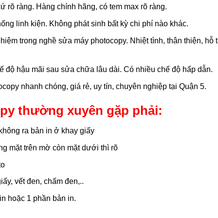
xứ rõ ràng. Hàng chính hãng, có tem max rõ ràng.
ống linh kiện. Không phát sinh bất kỳ chi phí nào khác.
hiệm trong nghề sửa máy photocopy. Nhiệt tình, thân thiện, hỗ 
hế độ hậu mãi sau sửa chữa lâu dài. Có nhiều chế độ hấp dẫn.
opy nhanh chóng, giá rẻ, uy tín, chuyên nghiệp tại Quận 5.
py thường xuyên gặp phải:
 không ra bản in ở khay giấy
g mặt trên mờ còn mặt dưới thì rõ
to
ấy, vết đen, chấm đen,..
in hoặc 1 phần bản in.