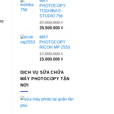
MÁY
là:
tại
PHOTOCOPY
24.000.000 ₫.
là:
TOSHIBA E-
23.000.000 ₫.
STUDIO 756
trợ
37.000.000
₫
Giá
Giá
35.500.000
₫
gốc
hiện
MÁY
là:
tại
PHOTOCOPY
37.000.000 ₫.
là:
RICOH MP 2553
35.500.000 ₫.
17.000.000
₫
Giá
Giá
15.000.000
₫
gốc
hiện
là:
tại
DỊCH VỤ SỮA CHỮA
17.000.000 ₫.
là:
MÁY PHOTOCOPY TẬN
15.000.000 ₫.
NƠI