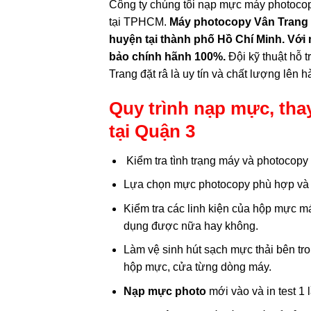
Công ty chúng tôi nạp mực máy photocop
tại TPHCM.
Máy photocopy Vân Trang C
huyện tại thành phố Hồ Chí Minh. Với
bảo chính hãnh 100%.
Đội kỹ thuật hỗ 
Trang đặt râ là uy tín và chất lượng lên 
Quy trình nạp mực, th
tại Quận 3
Kiểm tra tình trạng máy và photocopy
Lựa chọn mực photocopy phù hợp và
Kiểm tra các linh kiện của hộp mực má
dụng được nữa hay không.
Làm vệ sinh hút sạch mực thải bên tr
hộp mực, cửa từng dòng máy.
Nạp mực photo
mới vào và in test 1