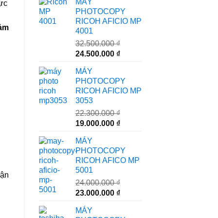
MÁY
vực
PHOTOCOPY
RICOH AFICIO MP
đảm
4001
32.500.000
₫
Giá
Giá
24.500.000
₫
gốc
hiện
MÁY
là:
tại
PHOTOCOPY
32.500.000 ₫.
là:
RICOH AFICIO MP
24.500.000 ₫.
3053
22.300.000
₫
Giá
Giá
19.000.000
₫
gốc
hiện
MÁY
là:
tại
PHOTOCOPY
22.300.000 ₫.
là:
RICOH AFICO MP
19.000.000 ₫.
5001
hận
24.000.000
₫
Giá
Giá
23.000.000
₫
gốc
hiện
MÁY
là:
tại