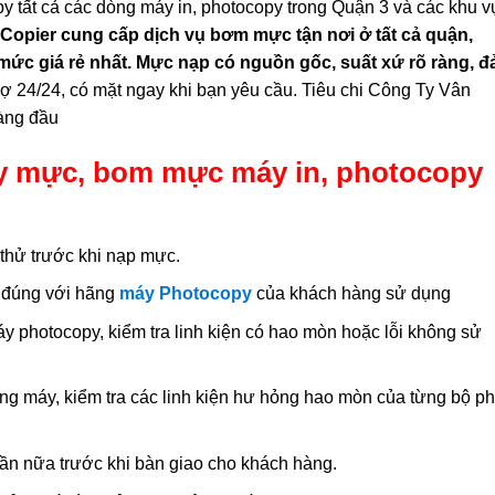
y tất cả các dòng máy in, photocopy trong Quận 3 và các khu 
opier cung cấp dịch vụ bơm mực tận nơi ở tất cả quận,
 mức giá rẻ nhất. Mực nạp có nguồn gốc, suất xứ rõ ràng, 
trợ 24/24, có mặt ngay khi bạn yêu cầu. Tiêu chi Công Ty Vân
hàng đầu
ay mực, bom mực máy in, photocopy
 thử trước khi nạp mực.
 đúng với hãng
máy Photocopy
của khách hàng sử dụng
y photocopy, kiểm tra linh kiện có hao mòn hoặc lỗi không sử
ong máy, kiểm tra các linh kiện hư hỏng hao mòn của từng bộ p
 lần nữa trước khi bàn giao cho khách hàng.