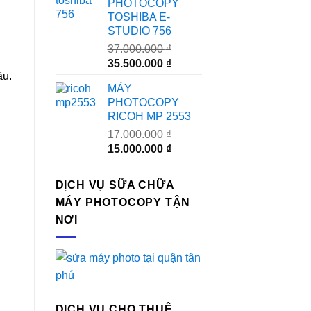
PHOTOCOPY
24.000.000 ₫.
là:
TOSHIBA E-
23.000.000 ₫.
STUDIO 756
37.000.000
₫
Giá
Giá
35.500.000
₫
ầu.
gốc
hiện
MÁY
là:
tại
PHOTOCOPY
37.000.000 ₫.
là:
RICOH MP 2553
35.500.000 ₫.
17.000.000
₫
Giá
Giá
15.000.000
₫
gốc
hiện
là:
tại
DỊCH VỤ SỮA CHỮA
17.000.000 ₫.
là:
MÁY PHOTOCOPY TẬN
15.000.000 ₫.
NƠI
DỊCH VỤ CHO THUÊ