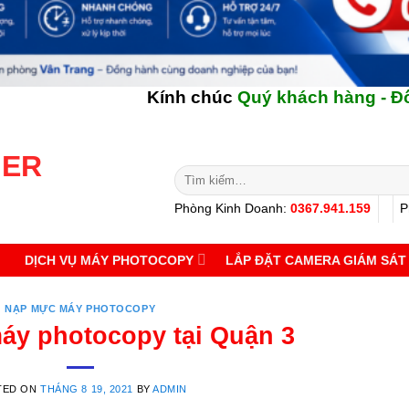
Kính chúc
Quý khách hàng - Đối tác
NG
Tìm
kiếm:
Phòng Kinh Doanh:
0367.941.159
P
DỊCH VỤ MÁY PHOTOCOPY
LẮP ĐẶT CAMERA GIÁM SÁT
NẠP MỰC MÁY PHOTOCOPY
y photocopy tại Quận 3
TED ON
THÁNG 8 19, 2021
BY
ADMIN