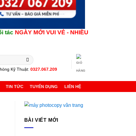
ÀY MỚI
VUI VẺ - NHIỀU SỨC KHỎE !
liên hệ Phò
hòng Kỹ Thuật:
0327.067.209
TIN TỨC
TUYỂN DỤNG
LIÊN HỆ
BÀI VIẾT MỚI