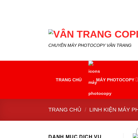
Skip
to
content
CHUYÊN MÁY PHOTOCOPY VÂN TRANG
TRANG CHỦ
MÁY PHOTOCOPY
TRANG CHỦ
/
LINH KIỆN MÁY 
DANH MỤC DỊCH VỤ