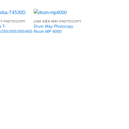
MÁY PHOTOCOPY
LINH KIỆN MÁY PHOTOCOPY
 T-
Drum Máy Photocopy
/255/305/355/455
Ricoh MP 4000
Add to
Add to
Ad
wishlist
wishlist
wis
LINH KIỆN MÁY PHOTO
Dầu Silicon Dùng Ch
Photocopy