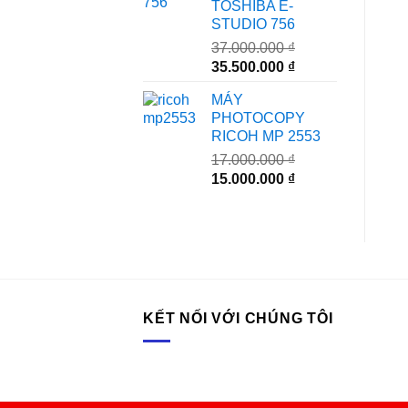
TOSHIBA E-
23.000.000 ₫.
STUDIO 756
37.000.000
₫
Giá
Giá
35.500.000
₫
gốc
hiện
MÁY
là:
tại
PHOTOCOPY
37.000.000 ₫.
là:
RICOH MP 2553
35.500.000 ₫.
17.000.000
₫
Giá
Giá
15.000.000
₫
gốc
hiện
là:
tại
17.000.000 ₫.
là:
15.000.000 ₫.
KẾT NỐI VỚI CHÚNG TÔI