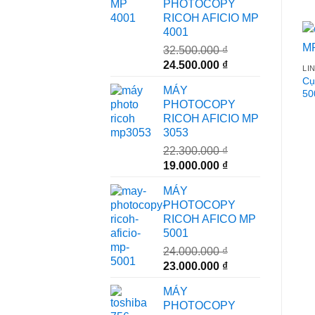
PHOTOCOPY
RICOH AFICIO MP
4001
32.500.000
₫
Giá
Giá
24.500.000
₫
LI
gốc
hiện
Cụ
MÁY
50
là:
tại
PHOTOCOPY
32.500.000 ₫.
là:
RICOH AFICIO MP
24.500.000 ₫.
3053
22.300.000
₫
Giá
Giá
19.000.000
₫
gốc
hiện
MÁY
là:
tại
PHOTOCOPY
22.300.000 ₫.
là:
RICOH AFICO MP
19.000.000 ₫.
5001
24.000.000
₫
Giá
Giá
23.000.000
₫
gốc
hiện
MÁY
là:
tại
PHOTOCOPY
24.000.000 ₫.
là: