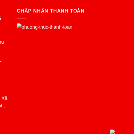
Ị
CHẤP NHẬN THANH TOÁN
G
hu
7
, Xã
nh,