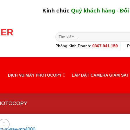
Kính chúc
Quý khách hàng - Đối tác
N
Tìm
kiếm:
Phòng Kinh Doanh:
0367.941.159
P
DỊCH VỤ MÁY PHOTOCOPY
LẮP ĐẶT CAMERA GIÁM SÁT
PHOTOCOPY