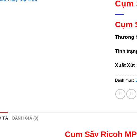
Cụm 
Cụm S
Add to
wishlist
Thương h
Tình trạn
Xuất Xứ:
Danh mục:
 TẢ
ĐÁNH GIÁ (0)
Cụm Sấy Ricoh MP