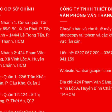
C CƠ SỞ CHÍNH
CÔNG TY TNHH THIẾT B
VĂN PHÒNG VÂN TRAN
 Nhánh 1: Cơ sở quận Tân
: 69/9 Bùi Xuân Phái, P. Tây
Chuyên bán và cho thuê máy
nh – 144/4 Lê Trọng Tấn, P.
photocopy tại tphcm và các k
y Thạnh, HCM
vực lân cận.
 Nhánh 2: 424 Phạm Văn
Liên hệ: 0327 067 209 – 036
g, Xã Vĩnh Lộc A, Huyện
941 159
h Chánh, HCM
Website: vantrangcopier.com
m Quận 1: 22/6 Trần Khắc
Địa chỉ: 424 Phạm Văn Sáng
n, P. Cầu Kho, Quận 1
Vĩnh Lộc A, Huyện Bình Chá
m Quận 12: 124 Lê Thị
TP.HCM
ng, P. Thới An, Q12