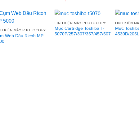
LINH KIỆN MÁY PHOTOCOPY
LINH KIỆN 
Mực Cartridge Toshiba T-
Mực Toshiba
NH KIỆN MÁY PHOTOCOPY
5070P/257/307/357/457/507
4530D/205L
m Web Dầu Ricoh MP
Add to
Add to
00
wishlist
wishlist