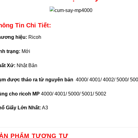
hông Tin Chi Tiết:
ương hiệu:
Ricoh
nh trạng:
Mới
ất Xứ:
Nhật Bản
m được tháo ra từ nguyên bản
4000/ 4001/ 4002/ 5000/ 500
ng cho ricoh MP
4000/ 4001/ 5000/ 5001/ 5002
ổ Giấy Lớn Nhất:
A3
ẢN PHẨM TƯƠNG TỰ