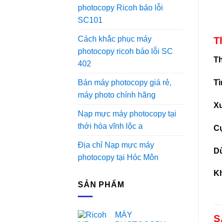
photocopy Ricoh báo lỗi
SC101
Cách khắc phục máy
T
photocopy ricoh báo lỗi SC
Th
402
Bán máy photocopy giá rẻ,
Tì
máy photo chính hãng
Xu
Nạp mực máy photocopy tại
thới hòa vĩnh lộc a
Cụ
Địa chỉ Nạp mực máy
Dù
photocopy tại Hóc Môn
Kh
SẢN PHẨM
MÁY
S