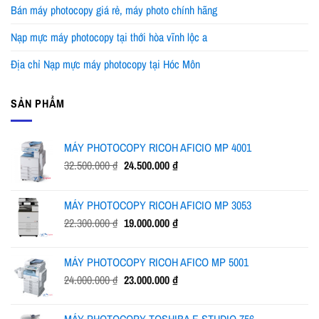
Bán máy photocopy giá rẻ, máy photo chính hãng
Nạp mực máy photocopy tại thới hòa vĩnh lộc a
Địa chỉ Nạp mực máy photocopy tại Hóc Môn
SẢN PHẨM
MÁY PHOTOCOPY RICOH AFICIO MP 4001
Giá
Giá
32.500.000
₫
24.500.000
₫
gốc
hiện
là:
tại
MÁY PHOTOCOPY RICOH AFICIO MP 3053
32.500.000 ₫.
là:
Giá
Giá
22.300.000
₫
19.000.000
₫
24.500.000 ₫.
gốc
hiện
là:
tại
MÁY PHOTOCOPY RICOH AFICO MP 5001
22.300.000 ₫.
là:
Giá
Giá
24.000.000
₫
23.000.000
₫
19.000.000 ₫.
gốc
hiện
là:
tại