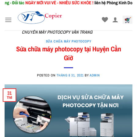
i tác
NGÀY MỚI
VUI VẺ - NHIỀU SỨC KHỎE !
liên hệ Phòng Kinh Doanh: 0367.94
Skip
to
content
CHUYÊN MÁY PHOTOCOPY VÂN TRANG
SỮA CHỮA MÁY PHOTOCOPY
Sửa chữa máy photocopy tại Huyện Cần
Giờ
POSTED ON
THÁNG 8 31, 2021
BY
ADMIN
31
Th8