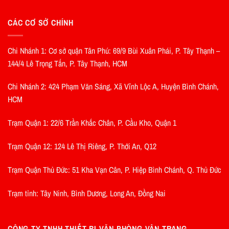
CÁC CƠ SỞ CHÍNH
Chi Nhánh 1: Cơ sở quận Tân Phú: 69/9 Bùi Xuân Phái, P. Tây Thạnh –
144/4 Lê Trọng Tấn, P. Tây Thạnh, HCM
Chi Nhánh 2: 424 Phạm Văn Sáng, Xã Vĩnh Lộc A, Huyện Bình Chánh,
HCM
Trạm Quận 1: 22/6 Trần Khắc Chân, P. Cầu Kho, Quận 1
Trạm Quận 12: 124 Lê Thị Riêng, P. Thới An, Q12
Trạm Quận Thủ Đức: 51 Kha Vạn Cân, P. Hiệp Bình Chánh, Q. Thủ Đức
Trạm tỉnh: Tây Ninh, Bình Dương, Long An, Đồng Nai
CÔNG TY TNHH THIẾT BỊ VĂN PHÒNG VÂN TRANG