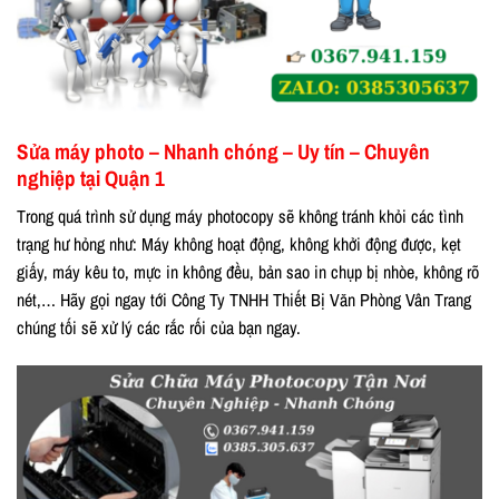
Sửa máy photo – Nhanh chóng – Uy tín – Chuyên
nghiệp tại Quận 1
Trong quá trình sử dụng máy photocopy sẽ không tránh khỏi các tình
trạng hư hỏng như: Máy không hoạt động, không khởi động được, kẹt
giấy, máy kêu to, mực in không đều, bản sao in chụp bị nhòe, không rõ
nét,… Hãy gọi ngay tới Công Ty TNHH Thiết Bị Văn Phòng Vân Trang
chúng tối sẽ xử lý các rắc rối của bạn ngay.