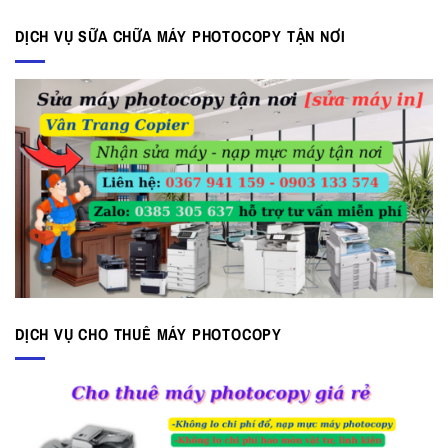
là:
tại
17.000.000 ₫.
là:
DỊCH VỤ SỮA CHỮA MÁY PHOTOCOPY TẬN NƠI
15.000.000 ₫.
DỊCH VỤ CHO THUÊ MÁY PHOTOCOPY