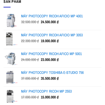
SẢN PHẨM
MÁY PHOTOCOPY RICOH AFICIO MP 4001
Giá
Giá
32.500.000
₫
24.500.000
₫
gốc
hiện
là:
tại
MÁY PHOTOCOPY RICOH AFICIO MP 3053
32.500.000 ₫.
là:
Giá
Giá
22.300.000
₫
19.000.000
₫
24.500.000 ₫.
gốc
hiện
là:
tại
MÁY PHOTOCOPY RICOH AFICO MP 5001
22.300.000 ₫.
là:
Giá
Giá
24.000.000
₫
23.000.000
₫
19.000.000 ₫.
gốc
hiện
là:
tại
MÁY PHOTOCOPY TOSHIBA E-STUDIO 756
24.000.000 ₫.
là:
Giá
Giá
37.000.000
₫
35.500.000
₫
23.000.000 ₫.
gốc
hiện
là:
tại
MÁY PHOTOCOPY RICOH MP 2553
37.000.000 ₫.
là:
Giá
Giá
17.000.000
₫
15.000.000
₫
35.500.000 ₫.
gốc
hiện