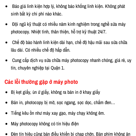
Báo giá linh kiện hợp lý, không báo khống linh kiện. Không phát
sinh bất kỳ chi phí nào khác.
Đội ngũ kỹ thuật có nhiều năm kinh nghiệm trong nghề sửa máy
photocopy. Nhiệt tình, thân thiện, hỗ trợ kỹ thuật 24/7.
Chế độ bào hành linh kiện dài hạn, chế độ hậu mãi sau sửa chữa
lâu dài. Có nhiều chế độ hấp dẫn.
Cung cấp dịch vụ sửa chữa máy photocopy nhanh chóng, giá rẻ, uy
tín, chuyên nghiệp tại Quận 1.
Các lỗi thường gặp ở máy photo
Bị kẹt giấy, ùn ứ giấy, không ra bản in ở khay giấy
Bản in, photocopy bị mờ, sọc ngang, sọc dọc, chấm đen…
Tiếng kêu ồn như máy xay gạo, máy chạy không êm.
Máy photocopy không có tín hiệu điện
Đèn tín hiệu cũng bản điều khiển bị chạp chờn. Bàn phím không ăn