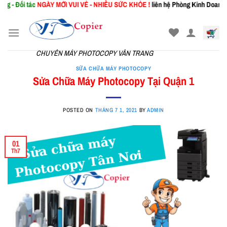
ác
NGÀY MỚI
VUI VẺ - NHIỀU SỨC KHỎE !
liên hệ Phòng Kinh Doanh: 0367.941.
Skip
to
content
CHUYÊN MÁY PHOTOCOPY VÂN TRANG
SỮA CHỮA MÁY PHOTOCOPY
Sửa Chữa Máy Photocopy Tại Quận 1
POSTED ON
THÁNG 7 1, 2021
BY
ADMIN
01
Th7