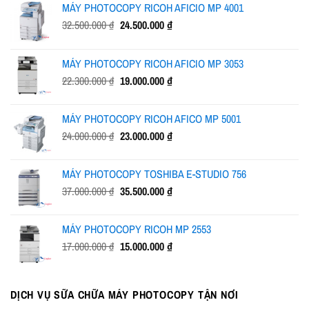
MÁY PHOTOCOPY RICOH AFICIO MP 4001
Giá
Giá
32.500.000
₫
24.500.000
₫
gốc
hiện
là:
tại
MÁY PHOTOCOPY RICOH AFICIO MP 3053
32.500.000 ₫.
là:
Giá
Giá
22.300.000
₫
19.000.000
₫
24.500.000 ₫.
gốc
hiện
là:
tại
MÁY PHOTOCOPY RICOH AFICO MP 5001
22.300.000 ₫.
là:
Giá
Giá
24.000.000
₫
23.000.000
₫
19.000.000 ₫.
gốc
hiện
là:
tại
MÁY PHOTOCOPY TOSHIBA E-STUDIO 756
24.000.000 ₫.
là:
Giá
Giá
37.000.000
₫
35.500.000
₫
23.000.000 ₫.
gốc
hiện
là:
tại
MÁY PHOTOCOPY RICOH MP 2553
37.000.000 ₫.
là:
Giá
Giá
17.000.000
₫
15.000.000
₫
35.500.000 ₫.
gốc
hiện
là:
tại
17.000.000 ₫.
là:
DỊCH VỤ SỮA CHỮA MÁY PHOTOCOPY TẬN NƠI
15.000.000 ₫.