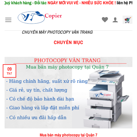
khách hàng - Đối tác
NGÀY MỚI
VUI VẺ - NHIỀU SỨC KHỎE !
liên hệ Phòng Kin
Skip
to
content
CHUYÊN MÁY PHOTOCOPY VÂN TRANG
CHUYÊN MỤC
09
Th7
Mua bán máy photocopy tại Quận 7