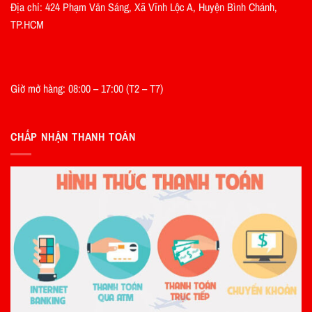
Địa chỉ: 424 Phạm Văn Sáng, Xã Vĩnh Lộc A, Huyện Bình Chánh,
TP.HCM
Giờ mở hàng: 08:00 – 17:00 (T2 – T7)
CHẤP NHẬN THANH TOÁN