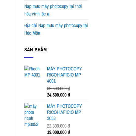
Nạp mực máy photocopy tại thới
hòa vĩnh lộc a
Địa chỉ Nạp mực máy photocopy tại
Hóc Môn
SẢN PHẨM
MÁY PHOTOCOPY
RICOH AFICIO MP
4001
32.500.000
₫
Giá
Giá
24.500.000
₫
gốc
hiện
MÁY PHOTOCOPY
là:
tại
RICOH AFICIO MP
32.500.000 ₫.
là:
3053
24.500.000 ₫.
22.300.000
₫
Giá
Giá
19.000.000
₫