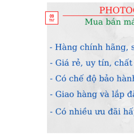
09
Th7