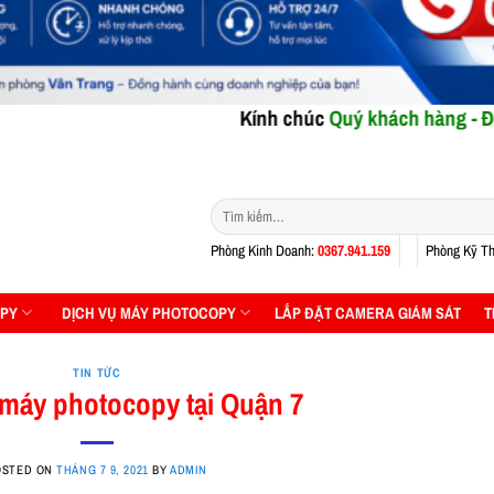
Kính chúc
Quý khách hàng - Đối tác
NGÀY
Tìm
kiếm:
Phòng Kinh Doanh:
0367.941.159
Phòng Kỹ Th
PY
DỊCH VỤ MÁY PHOTOCOPY
LẮP ĐẶT CAMERA GIÁM SÁT
T
TIN TỨC
máy photocopy tại Quận 7
OSTED ON
THÁNG 7 9, 2021
BY
ADMIN