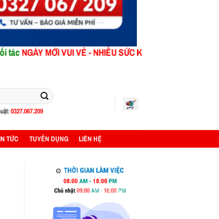
 MỚI
VUI VẺ - NHIỀU SỨC KHỎE !
liên hệ Phòng Kinh Doanh:
uật:
0327.067.209
IN TỨC
TUYỂN DỤNG
LIÊN HỆ