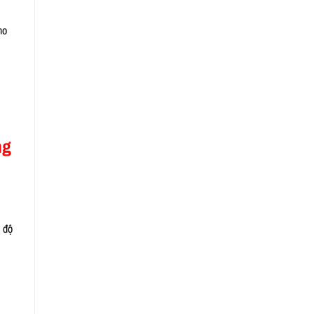
ho
ng
 độ