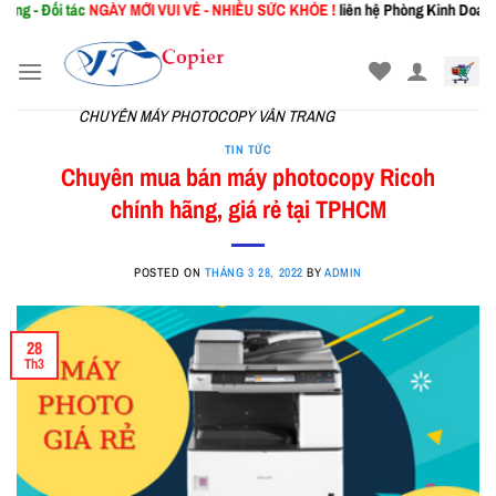
tác
NGÀY MỚI
VUI VẺ - NHIỀU SỨC KHỎE !
liên hệ Phòng Kinh Doanh: 0367.941.
Skip
to
content
CHUYÊN MÁY PHOTOCOPY VÂN TRANG
TIN TỨC
Chuyên mua bán máy photocopy Ricoh
chính hãng, giá rẻ tại TPHCM
POSTED ON
THÁNG 3 28, 2022
BY
ADMIN
28
Th3