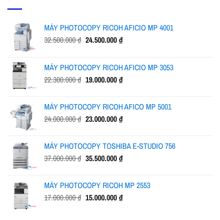
MÁY PHOTOCOPY RICOH AFICIO MP 4001
Giá
Giá
32.500.000
₫
24.500.000
₫
gốc
hiện
là:
tại
MÁY PHOTOCOPY RICOH AFICIO MP 3053
32.500.000 ₫.
là:
Giá
Giá
22.300.000
₫
19.000.000
₫
24.500.000 ₫.
gốc
hiện
là:
tại
MÁY PHOTOCOPY RICOH AFICO MP 5001
22.300.000 ₫.
là:
Giá
Giá
24.000.000
₫
23.000.000
₫
19.000.000 ₫.
gốc
hiện
là:
tại
MÁY PHOTOCOPY TOSHIBA E-STUDIO 756
24.000.000 ₫.
là:
Giá
Giá
37.000.000
₫
35.500.000
₫
23.000.000 ₫.
gốc
hiện
là:
tại
MÁY PHOTOCOPY RICOH MP 2553
37.000.000 ₫.
là:
Giá
Giá
17.000.000
₫
15.000.000
₫
35.500.000 ₫.
gốc
hiện
là:
tại