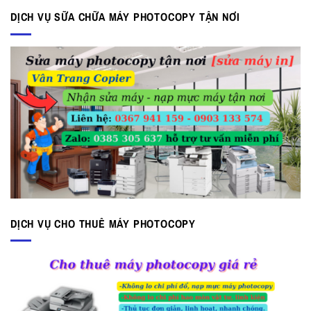
17.000.000 ₫.
là:
DỊCH VỤ SỮA CHỮA MÁY PHOTOCOPY TẬN NƠI
15.000.000 ₫.
DỊCH VỤ CHO THUÊ MÁY PHOTOCOPY