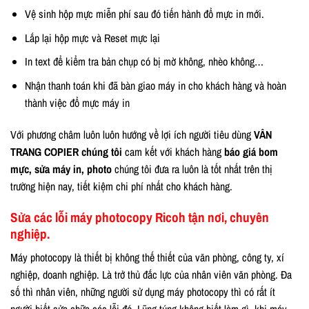
Vệ sinh hộp mực miễn phí sau đó tiến hành đổ mực in mới.
Lắp lại hộp mực và Reset mực lại
In text để kiểm tra bản chụp có bị mờ không, nhèo không…
Nhận thanh toán khi đã bàn giao máy in cho khách hàng và hoàn
thành việc đổ mực máy in
Với phương châm luôn luôn hướng về lợi ích người tiêu dùng
VÂN
TRANG COPIER chúng tôi
cam kết với khách hàng
báo giá bom
mực, sửa máy in, photo
chúng tôi đưa ra luôn là tốt nhất trên thị
trường hiện nay, tiết kiệm chi phí nhất cho khách hàng.
Sửa các lỗi máy photocopy Ricoh tận nơi, chuyên
nghiệp.
Máy photocopy là thiết bị không thế thiết của văn phòng, công ty, xí
nghiệp, doanh nghiệp. Là trở thủ đắc lực của nhân viên văn phòng. Đa
số thì nhân viên, những người sử dụng máy photocopy thì có rất ít
người biết sửa chữa các lỗi đó. Lũng túng không biết làm gì, khi máy