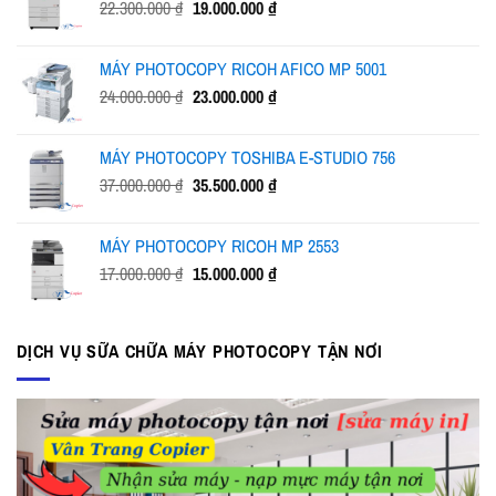
Giá
Giá
22.300.000
₫
19.000.000
₫
24.500.000 ₫.
gốc
hiện
là:
tại
MÁY PHOTOCOPY RICOH AFICO MP 5001
22.300.000 ₫.
là:
Giá
Giá
24.000.000
₫
23.000.000
₫
19.000.000 ₫.
gốc
hiện
là:
tại
MÁY PHOTOCOPY TOSHIBA E-STUDIO 756
24.000.000 ₫.
là:
Giá
Giá
37.000.000
₫
35.500.000
₫
23.000.000 ₫.
gốc
hiện
là:
tại
MÁY PHOTOCOPY RICOH MP 2553
37.000.000 ₫.
là:
Giá
Giá
17.000.000
₫
15.000.000
₫
35.500.000 ₫.
gốc
hiện
là:
tại
17.000.000 ₫.
là:
DỊCH VỤ SỮA CHỮA MÁY PHOTOCOPY TẬN NƠI
15.000.000 ₫.