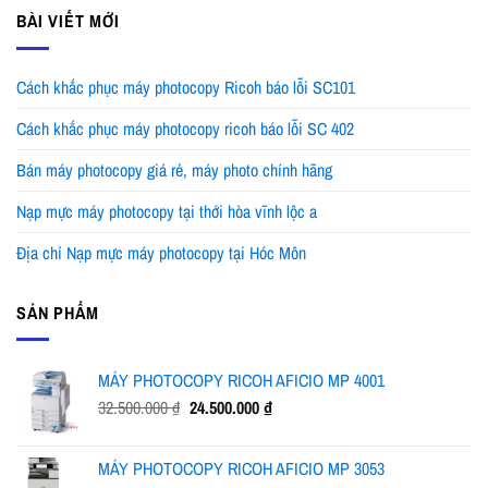
BÀI VIẾT MỚI
Cách khắc phục máy photocopy Ricoh báo lỗi SC101
Cách khắc phục máy photocopy ricoh báo lỗi SC 402
Bán máy photocopy giá rẻ, máy photo chính hãng
Nạp mực máy photocopy tại thới hòa vĩnh lộc a
Địa chỉ Nạp mực máy photocopy tại Hóc Môn
SẢN PHẨM
MÁY PHOTOCOPY RICOH AFICIO MP 4001
Giá
Giá
32.500.000
₫
24.500.000
₫
gốc
hiện
là:
tại
MÁY PHOTOCOPY RICOH AFICIO MP 3053
32.500.000 ₫.
là: