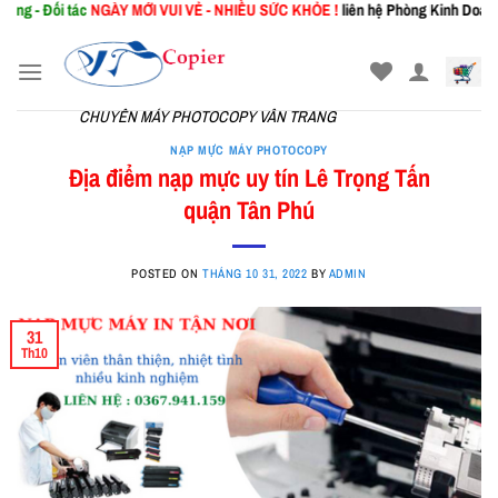
 tác
NGÀY MỚI
VUI VẺ - NHIỀU SỨC KHỎE !
liên hệ Phòng Kinh Doanh: 0367.941
Skip
to
content
CHUYÊN MÁY PHOTOCOPY VÂN TRANG
NẠP MỰC MÁY PHOTOCOPY
Địa điểm nạp mực uy tín Lê Trọng Tấn
quận Tân Phú
POSTED ON
THÁNG 10 31, 2022
BY
ADMIN
31
Th10