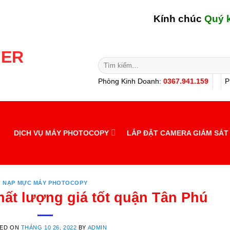
Kính chúc
Quý khách 
Tìm
kiếm:
Phòng Kinh Doanh:
0367.941.159
P
DỊCH VỤ MÁY PHOTOCOPY
LẮP ĐẶT CAMERA GIÁM SÁT
NẠP MỰC MÁY PHOTOCOPY
ất lượng giá tốt quận Tân Phú
ED ON
THÁNG 10 26, 2022
BY
ADMIN