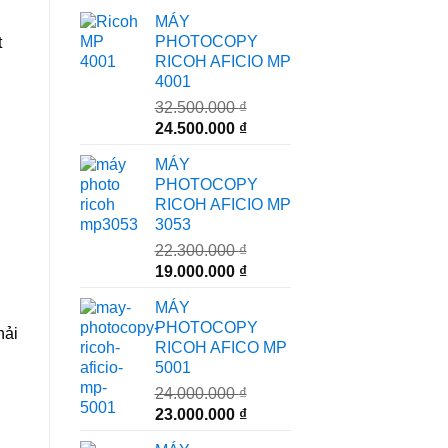
MÁY
PHOTOCOPY
t
RICOH AFICIO MP
4001
32.500.000
₫
Giá
Giá
24.500.000
₫
gốc
hiện
MÁY
là:
tại
PHOTOCOPY
32.500.000 ₫.
là:
RICOH AFICIO MP
24.500.000 ₫.
3053
22.300.000
₫
Giá
Giá
19.000.000
₫
gốc
hiện
MÁY
là:
tại
PHOTOCOPY
hải
22.300.000 ₫.
là:
RICOH AFICO MP
19.000.000 ₫.
5001
24.000.000
₫
Giá
Giá
23.000.000
₫
gốc
hiện