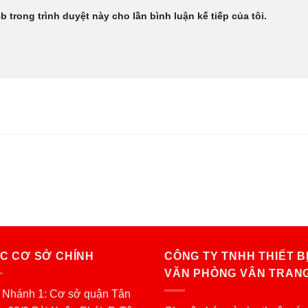
b trong trình duyệt này cho lần bình luận kế tiếp của tôi.
C CƠ SỞ CHÍNH
CÔNG TY TNHH THIẾT B
VĂN PHÒNG VÂN TRAN
 Nhánh 1: Cơ sở quận Tân