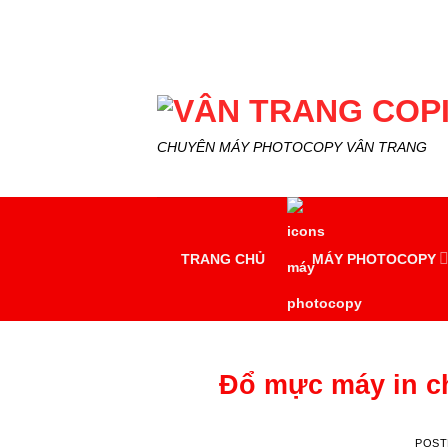
Skip
to
content
CHUYÊN MÁY PHOTOCOPY VÂN TRANG
TRANG CHỦ
MÁY PHOTOCOPY
Đổ mực máy in ch
POST