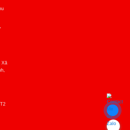
hu
7
, Xã
nh,
(T2
.