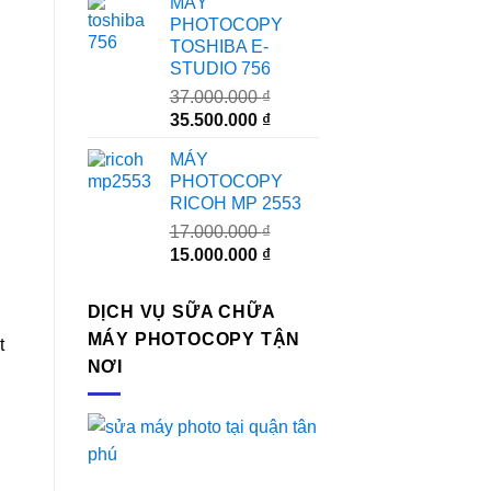
MÁY
là:
tại
PHOTOCOPY
24.000.000 ₫.
là:
TOSHIBA E-
23.000.000 ₫.
STUDIO 756
37.000.000
₫
Giá
Giá
35.500.000
₫
gốc
hiện
MÁY
là:
tại
PHOTOCOPY
37.000.000 ₫.
là:
RICOH MP 2553
35.500.000 ₫.
17.000.000
₫
Giá
Giá
15.000.000
₫
gốc
hiện
là:
tại
DỊCH VỤ SỮA CHỮA
17.000.000 ₫.
là:
MÁY PHOTOCOPY TẬN
t
15.000.000 ₫.
NƠI