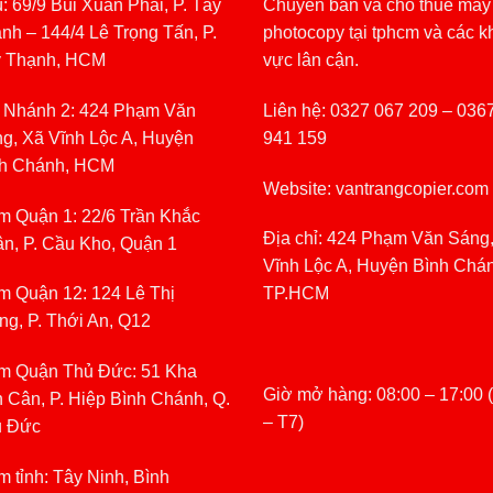
: 69/9 Bùi Xuân Phái, P. Tây
Chuyên bán và cho thuê máy
nh – 144/4 Lê Trọng Tấn, P.
photocopy tại tphcm và các k
y Thạnh, HCM
vực lân cận.
 Nhánh 2: 424 Phạm Văn
Liên hệ: 0327 067 209 – 036
g, Xã Vĩnh Lộc A, Huyện
941 159
h Chánh, HCM
Website: vantrangcopier.com
m Quận 1: 22/6 Trần Khắc
Địa chỉ: 424 Phạm Văn Sáng
n, P. Cầu Kho, Quận 1
Vĩnh Lộc A, Huyện Bình Chá
m Quận 12: 124 Lê Thị
TP.HCM
ng, P. Thới An, Q12
m Quận Thủ Đức: 51 Kha
Giờ mở hàng: 08:00 – 17:00 
 Cân, P. Hiệp Bình Chánh, Q.
– T7)
ủ Đức
m tỉnh: Tây Ninh, Bình