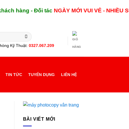
hàng - Đối tác
NGÀY MỚI
VUI VẺ - NHIỀU SỨC K
hòng Kỹ Thuật:
0327.067.209
TIN TỨC
TUYỂN DỤNG
LIÊN HỆ
BÀI VIẾT MỚI