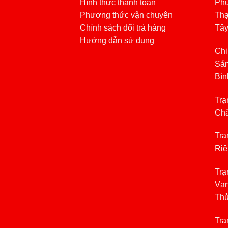
Hình thức thanh toán
Phú
Phương thức vận chuyên
Thạ
Chính sách đổi trả hàng
Tâ
Hướng dẫn sử dụng
Chi
Sán
Bìn
Trạ
Châ
Trạ
Riê
Trạ
Vạn
Th
Trạ