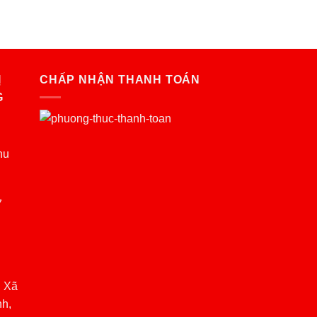
Ị
CHẤP NHẬN THANH TOÁN
G
hu
7
, Xã
nh,