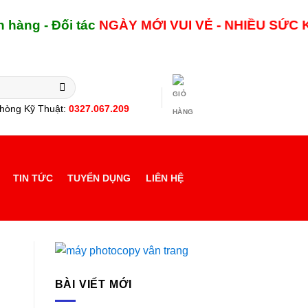
- Đối tác
NGÀY MỚI
VUI VẺ - NHIỀU SỨC KHỎE 
hòng Kỹ Thuật:
0327.067.209
TIN TỨC
TUYỂN DỤNG
LIÊN HỆ
BÀI VIẾT MỚI