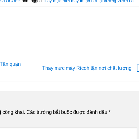
HOTOCOPY
and tagged
Thay mực mới máy in tận nơi tại đường Vườn Lài
.
 Tấn quận
Thay mực máy Ricoh tận nơi chất lượng
 công khai.
Các trường bắt buộc được đánh dấu
*