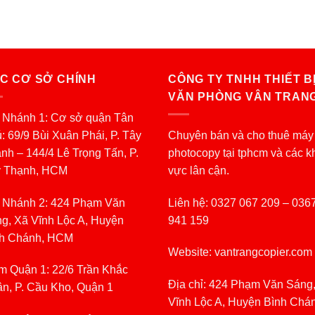
C CƠ SỞ CHÍNH
CÔNG TY TNHH THIẾT B
VĂN PHÒNG VÂN TRAN
 Nhánh 1: Cơ sở quận Tân
: 69/9 Bùi Xuân Phái, P. Tây
Chuyên bán và cho thuê máy
nh – 144/4 Lê Trọng Tấn, P.
photocopy tại tphcm và các k
y Thạnh, HCM
vực lân cận.
 Nhánh 2: 424 Phạm Văn
Liên hệ: 0327 067 209 – 036
g, Xã Vĩnh Lộc A, Huyện
941 159
h Chánh, HCM
Website: vantrangcopier.com
m Quận 1: 22/6 Trần Khắc
Địa chỉ: 424 Phạm Văn Sáng
n, P. Cầu Kho, Quận 1
Vĩnh Lộc A, Huyện Bình Chá