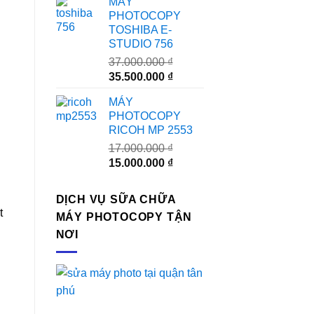
MÁY
là:
tại
PHOTOCOPY
24.000.000 ₫.
là:
TOSHIBA E-
23.000.000 ₫.
STUDIO 756
37.000.000
₫
Giá
Giá
35.500.000
₫
gốc
hiện
MÁY
là:
tại
PHOTOCOPY
37.000.000 ₫.
là:
RICOH MP 2553
35.500.000 ₫.
17.000.000
₫
Giá
Giá
15.000.000
₫
gốc
hiện
là:
tại
DỊCH VỤ SỮA CHỮA
17.000.000 ₫.
là:
t
MÁY PHOTOCOPY TẬN
15.000.000 ₫.
NƠI