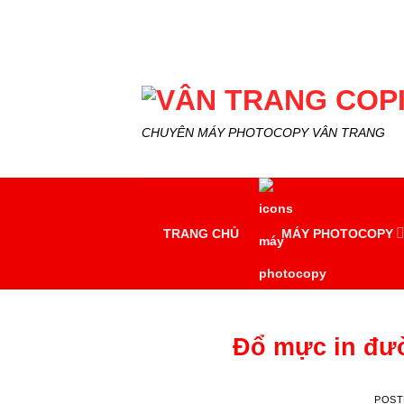
Skip
to
content
CHUYÊN MÁY PHOTOCOPY VÂN TRANG
TRANG CHỦ
MÁY PHOTOCOPY
Đổ mực in đư
POST