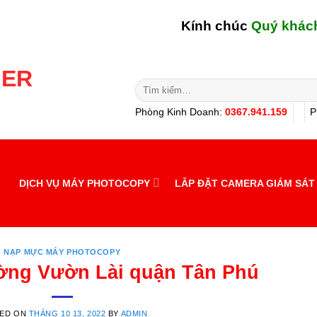
Kính chúc
Quý khách hàng 
Tìm
kiếm:
Phòng Kinh Doanh:
0367.941.159
P
DỊCH VỤ MÁY PHOTOCOPY
LẮP ĐẶT CAMERA GIÁM SÁT
NẠP MỰC MÁY PHOTOCOPY
ờng Vườn Lài quận Tân Phú
ED ON
THÁNG 10 13, 2022
BY
ADMIN