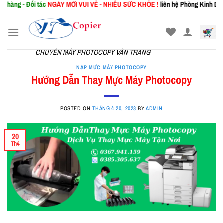
Đối tác
NGÀY MỚI
VUI VẺ - NHIỀU SỨC KHỎE !
liên hệ Phòng Kinh Doanh: 0367
Skip
to
content
CHUYÊN MÁY PHOTOCOPY VÂN TRANG
NẠP MỰC MÁY PHOTOCOPY
Hướng Dẫn Thay Mực Máy Photocopy
POSTED ON
THÁNG 4 20, 2023
BY
ADMIN
20
Th4