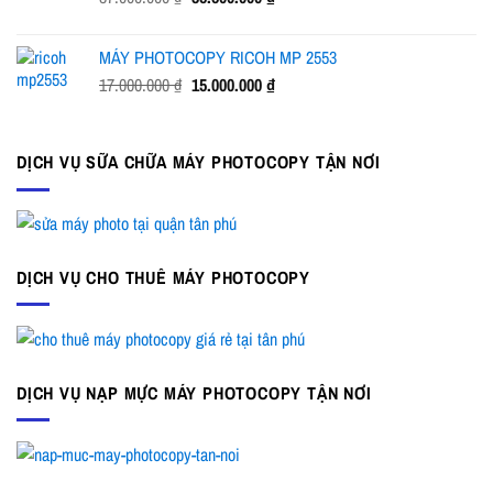
23.000.000 ₫.
gốc
hiện
là:
tại
MÁY PHOTOCOPY RICOH MP 2553
37.000.000 ₫.
là:
Giá
Giá
17.000.000
₫
15.000.000
₫
35.500.000 ₫.
gốc
hiện
là:
tại
17.000.000 ₫.
là:
DỊCH VỤ SỮA CHỮA MÁY PHOTOCOPY TẬN NƠI
15.000.000 ₫.
DỊCH VỤ CHO THUÊ MÁY PHOTOCOPY
DỊCH VỤ NẠP MỰC MÁY PHOTOCOPY TẬN NƠI