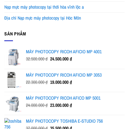
Nạp mực máy photocopy tại thới hòa vĩnh lộc a
Địa chỉ Nạp mực máy photocopy tại Hóc Môn
SẢN PHẨM
MÁY PHOTOCOPY RICOH AFICIO MP 4001
Giá
Giá
32.500.000
₫
24.500.000
₫
gốc
hiện
là:
tại
MÁY PHOTOCOPY RICOH AFICIO MP 3053
32.500.000 ₫.
là:
Giá
Giá
22.300.000
₫
19.000.000
₫
24.500.000 ₫.
gốc
hiện
là:
tại
MÁY PHOTOCOPY RICOH AFICO MP 5001
22.300.000 ₫.
là:
Giá
Giá
24.000.000
₫
23.000.000
₫
19.000.000 ₫.
gốc
hiện
là:
tại
MÁY PHOTOCOPY TOSHIBA E-STUDIO 756
24.000.000 ₫.
là:
Giá
Giá
37.000.000
₫
35.500.000
₫