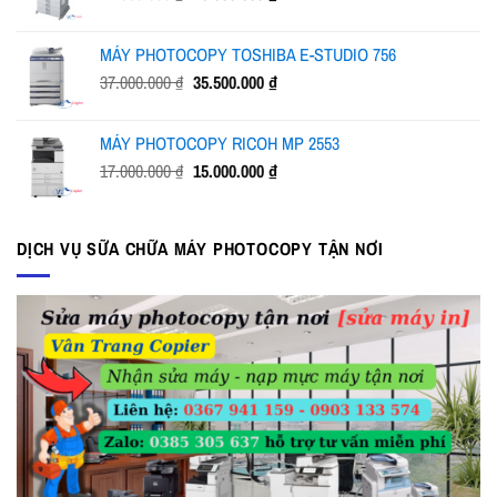
gốc
hiện
là:
tại
MÁY PHOTOCOPY TOSHIBA E-STUDIO 756
24.000.000 ₫.
là:
Giá
Giá
37.000.000
₫
35.500.000
₫
23.000.000 ₫.
gốc
hiện
là:
tại
MÁY PHOTOCOPY RICOH MP 2553
37.000.000 ₫.
là:
Giá
Giá
17.000.000
₫
15.000.000
₫
35.500.000 ₫.
gốc
hiện
là:
tại
17.000.000 ₫.
là:
DỊCH VỤ SỮA CHỮA MÁY PHOTOCOPY TẬN NƠI
15.000.000 ₫.