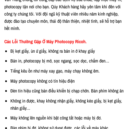
photocopy tận nơi cho bạn. Qúy Khách hàng hãy yên tâm khi đên với
công ty chúng tôi. Với đội ngũ kỹ thuật viên nhiêu năm kinh nghiệp,
được đào tạo chuyên môn, thái độ thân thiện, nhiệt tình, sẽ hỗ trợ bạn
hết mình.
Các Lỗi Thường Gặp Ở Máy Photocopy Ricoh.
Bị kẹt giấy, ùn ứ giấy, không ra bản in ở khay giấy
Bản in, photocopy bị mờ, sọc ngang, sọc dọc, chấm đen…
Tiếng kêu ồn như máy xay gạo, máy chạy không êm.
Máy photocopy không có tín hiệu điện
Đèn tín hiệu cũng bản điều khiển bị chạp chờn. Bàn phím không ăn
Không in được, khay không nhận giấy, không kéo giấy, bị kẹt giấy,
nhăn giấy…
Máy không lên nguồn khi bật công tắt hoặc máy bị đơ.
Bàn phím bị đơ, không sử dụng được, các lỗi về máy khác….