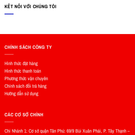
KẾT NỐI VỚI CHÚNG TÔI
CHÍNH SÁCH CÔNG TY
Hình thức đặt hàng
Hình thức thanh toán
Phương thức vận chuyên
Chính sách đổi trả hàng
Hướng dẫn sử dụng
CÁC CƠ SỞ CHÍNH
Chi Nhánh 1: Cơ sở quận Tân Phú: 69/9 Bùi Xuân Phái, P. Tây Thạnh –