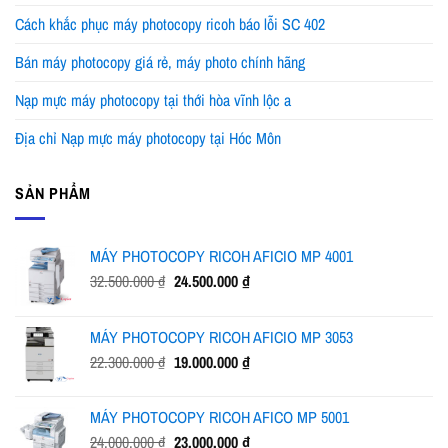
Cách khắc phục máy photocopy ricoh báo lỗi SC 402
Bán máy photocopy giá rẻ, máy photo chính hãng
Nạp mực máy photocopy tại thới hòa vĩnh lộc a
Địa chỉ Nạp mực máy photocopy tại Hóc Môn
SẢN PHẨM
MÁY PHOTOCOPY RICOH AFICIO MP 4001
Giá
Giá
32.500.000
₫
24.500.000
₫
gốc
hiện
là:
tại
MÁY PHOTOCOPY RICOH AFICIO MP 3053
32.500.000 ₫.
là:
Giá
Giá
22.300.000
₫
19.000.000
₫
24.500.000 ₫.
gốc
hiện
là:
tại
MÁY PHOTOCOPY RICOH AFICO MP 5001
22.300.000 ₫.
là:
Giá
Giá
24.000.000
₫
23.000.000
₫
19.000.000 ₫.