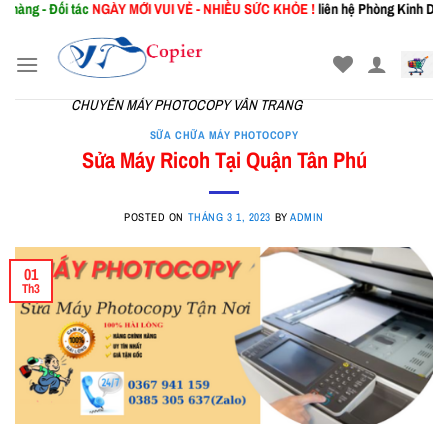
i tác
NGÀY MỚI
VUI VẺ - NHIỀU SỨC KHỎE !
liên hệ Phòng Kinh Doanh: 0367.94
Skip
to
content
CHUYÊN MÁY PHOTOCOPY VÂN TRANG
SỮA CHỮA MÁY PHOTOCOPY
Sửa Máy Ricoh Tại Quận Tân Phú
POSTED ON
THÁNG 3 1, 2023
BY
ADMIN
01
Th3