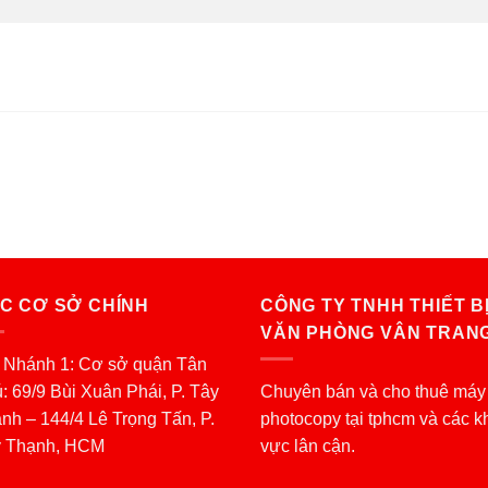
C CƠ SỞ CHÍNH
CÔNG TY TNHH THIẾT B
VĂN PHÒNG VÂN TRAN
 Nhánh 1: Cơ sở quận Tân
: 69/9 Bùi Xuân Phái, P. Tây
Chuyên bán và cho thuê máy
nh – 144/4 Lê Trọng Tấn, P.
photocopy tại tphcm và các k
y Thạnh, HCM
vực lân cận.