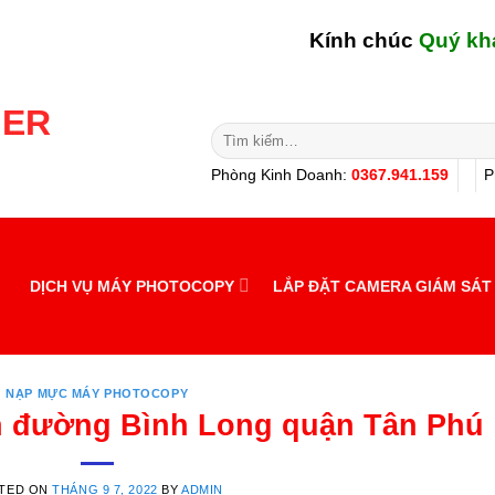
Kính chúc
Quý khách hàn
Tìm
kiếm:
Phòng Kinh Doanh:
0367.941.159
P
DỊCH VỤ MÁY PHOTOCOPY
LẮP ĐẶT CAMERA GIÁM SÁT
NẠP MỰC MÁY PHOTOCOPY
 đường Bình Long quận Tân Phú
TED ON
THÁNG 9 7, 2022
BY
ADMIN