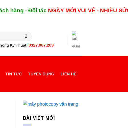
g - Đối tác
NGÀY MỚI
VUI VẺ - NHIỀU SỨC KHỎ
hòng Kỹ Thuật:
0327.067.209
TIN TỨC
TUYỂN DỤNG
LIÊN HỆ
BÀI VIẾT MỚI