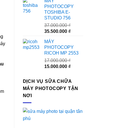
MÁY
là:
tại
PHOTOCOPY
24.000.000 ₫.
là:
TOSHIBA E-
23.000.000 ₫.
STUDIO 756
37.000.000
₫
Giá
Giá
35.500.000
₫
ng
gốc
hiện
MÁY
là:
tại
máy
PHOTOCOPY
37.000.000 ₫.
là:
RICOH MP 2553
35.500.000 ₫.
17.000.000
₫
au
Giá
Giá
15.000.000
₫
gốc
hiện
là:
tại
DỊCH VỤ SỮA CHỮA
17.000.000 ₫.
là:
MÁY PHOTOCOPY TẬN
15.000.000 ₫.
iệm
NƠI