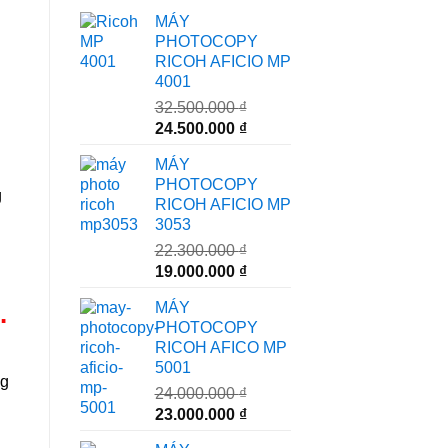
MÁY
PHOTOCOPY
RICOH AFICIO MP
4001
32.500.000
₫
Giá
Giá
24.500.000
₫
gốc
hiện
MÁY
là:
tại
PHOTOCOPY
32.500.000 ₫.
là:
g
RICOH AFICIO MP
24.500.000 ₫.
3053
22.300.000
₫
Giá
Giá
19.000.000
₫
gốc
hiện
MÁY
.
là:
tại
PHOTOCOPY
22.300.000 ₫.
là:
RICOH AFICO MP
19.000.000 ₫.
5001
ng
24.000.000
₫
Giá
Giá
23.000.000
₫
gốc
hiện