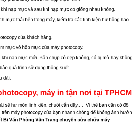
c khi nạp mực và sau khi nạp mực có giống nhau không.
h mực thải bên trong máy, kiểm tra các linh kiện hư hỏng hao
hotocopy của khách hàng.
om mực vô hộp mực của máy photocopy.
sau khi nạp mực mới. Bản chụp có đẹp không, có bị mờ hay khôn
ảo quá trình sử dụng thông suốt.
u dài.
hotocopy, máy in tận nơi tại TPHCM
i sẽ hư mòn linh kiện. chuột cắn dây,…. Vì thế bạn cần có đội
ỗi trên máy photocopy của bạn nhanh chóng để không ảnh hưở
t Bị Văn Phòng Vân Trang chuyên sửa chữa máy