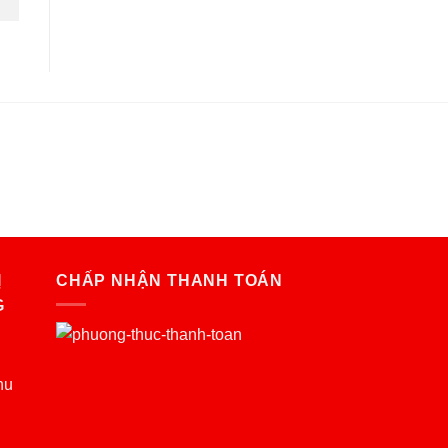
Ị
CHẤP NHẬN THANH TOÁN
G
hu