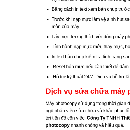
Bằng cách in text xem bản chụp trướ
Trước khi nạp mực làm vệ sinh hút sạc
mòn của máy
Lấy mực tương thích với dòng máy p
Tính hành nạp mực mới, thay mực, b
In text bản chụp kiểm tra tình trạng 
Reset hộp mực nếu cần thiết để đảm b
Hỗ trợ kỹ thuật 24/7. Dịch vụ hỗ trợ lâ
Dịch vụ sửa chữa máy p
Máy photocopy sử dụng trong thời gian dà
ngũ nhân viên sửa chữa và khắc phục l
tới tiến độ côn việc.
Công Ty TNHH Thiế
photocopy
nhanh chóng và hiệu quả.