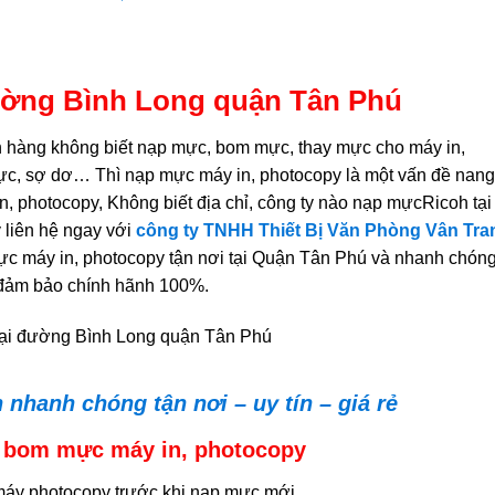
ờng Bình Long quận Tân Phú
h hàng không biết nạp mực, bom mực, thay mực cho máy in,
ực, sợ dơ… Thì nạp mực máy in, photocopy là một vấn đề nang
, photocopy, Không biết địa chỉ, công ty nào nạp mựcRicoh tại
liên hệ ngay với
công ty TNHH Thiết Bị Văn Phòng Vân Tra
mực máy in, photocopy tận nơi tại Quận Tân Phú và nhanh chóng
 đảm bảo chính hãnh 100%.
nhanh chóng tận nơi – uy tín – giá rẻ
, bom mực máy in, photocopy
g máy photocopy trước khi nạp mực mới.