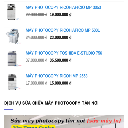
là:
tại
MÁY PHOTOCOPY RICOH AFICIO MP 3053
32.500.000 ₫.
là:
Giá
Giá
22.300.000
₫
19.000.000
₫
24.500.000 ₫.
gốc
hiện
là:
tại
MÁY PHOTOCOPY RICOH AFICO MP 5001
22.300.000 ₫.
là:
Giá
Giá
24.000.000
₫
23.000.000
₫
19.000.000 ₫.
gốc
hiện
là:
tại
MÁY PHOTOCOPY TOSHIBA E-STUDIO 756
24.000.000 ₫.
là:
Giá
Giá
37.000.000
₫
35.500.000
₫
23.000.000 ₫.
gốc
hiện
là:
tại
MÁY PHOTOCOPY RICOH MP 2553
37.000.000 ₫.
là:
Giá
Giá
17.000.000
₫
15.000.000
₫
35.500.000 ₫.
gốc
hiện
là:
tại
17.000.000 ₫.
là:
DỊCH VỤ SỮA CHỮA MÁY PHOTOCOPY TẬN NƠI
15.000.000 ₫.