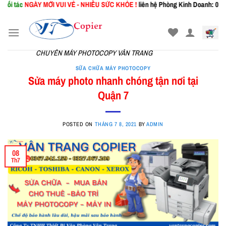
ÀY MỚI
VUI VẺ - NHIỀU SỨC KHỎE !
liên hệ Phòng Kinh Doanh: 0367.941.159| P
Skip
to
content
CHUYÊN MÁY PHOTOCOPY VÂN TRANG
SỮA CHỮA MÁY PHOTOCOPY
Sửa máy photo nhanh chóng tận nơi tại
Quận 7
POSTED ON
THÁNG 7 8, 2021
BY
ADMIN
08
Th7