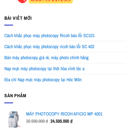
BÀI VIẾT MỚI
Cách khắc phục máy photocopy Ricoh báo lỗi SC101
Cách khắc phục máy photocopy ricoh báo lỗi SC 402
Bán máy photocopy giá rẻ, máy photo chính hãng
Nạp mực máy photocopy tại thới hòa vĩnh lộc a
Địa chỉ Nạp mực máy photocopy tại Hóc Môn
SẢN PHẨM
MÁY PHOTOCOPY RICOH AFICIO MP 4001
Giá
Giá
32.500.000
₫
24.500.000
₫
gốc
hiện