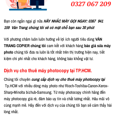
Bạn còn ngần ngại gì nữa
HÃY NHẤC MÁY GỌI NGAY:
0367 941
159
Vân Trang chúng tôi sẽ có mặt chỗ bạn sau 30 phút
Với phương châm luôn luôn hướng về lợi ích người tiêu dùng
VÂN
TRANG COPIER chúng tôi
cam kết với khách hàng
báo giá sửa máy
photo
chúng tôi đưa ra luôn là tốt nhất trên thị trường hiện nay, tiết
kiệm chi phí nhất cho khách hàng, không báo khống vật tư.
Dịch vụ cho thuê máy photocopy tại TP.HCM.
Chúng tôi chuyên
cung cấp dịch vụ cho thuê máy photocopy tại
Tp.HCM với nhiều dòng máy photo như Rioch-Toshiba-Canon-Xerox-
Sharp-Minolta bizhub-Samsung. Từ máy photocopy chính hãng đến
máy photocopy giá rẻ, đảm bảo uy tín và chất lương nhất. Hâu mãi vô
cùng mạnh mẽ. Hãy đến với dịch vụ của chúng tôi bạn sẽ cảm thấy hài
lòng nhất.