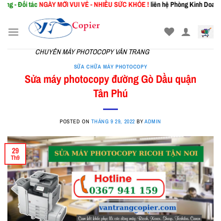
tác
NGÀY MỚI
VUI VẺ - NHIỀU SỨC KHỎE !
liên hệ Phòng Kinh Doanh: 0367.941.
Skip
to
content
CHUYÊN MÁY PHOTOCOPY VÂN TRANG
SỮA CHỮA MÁY PHOTOCOPY
Sửa máy photocopy đường Gò Dầu quận
Tân Phú
POSTED ON
THÁNG 9 29, 2022
BY
ADMIN
29
Th9