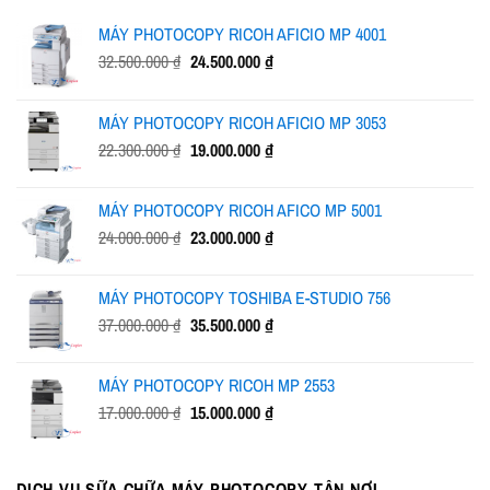
MÁY PHOTOCOPY RICOH AFICIO MP 4001
Giá
Giá
32.500.000
₫
24.500.000
₫
gốc
hiện
là:
tại
MÁY PHOTOCOPY RICOH AFICIO MP 3053
32.500.000 ₫.
là:
Giá
Giá
22.300.000
₫
19.000.000
₫
24.500.000 ₫.
gốc
hiện
là:
tại
MÁY PHOTOCOPY RICOH AFICO MP 5001
22.300.000 ₫.
là:
Giá
Giá
24.000.000
₫
23.000.000
₫
19.000.000 ₫.
gốc
hiện
là:
tại
MÁY PHOTOCOPY TOSHIBA E-STUDIO 756
24.000.000 ₫.
là:
Giá
Giá
37.000.000
₫
35.500.000
₫
23.000.000 ₫.
gốc
hiện
là:
tại
MÁY PHOTOCOPY RICOH MP 2553
37.000.000 ₫.
là:
Giá
Giá
17.000.000
₫
15.000.000
₫
35.500.000 ₫.
gốc
hiện
là:
tại
17.000.000 ₫.
là:
DỊCH VỤ SỮA CHỮA MÁY PHOTOCOPY TẬN NƠI