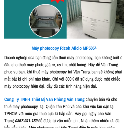
Máy photocopy Ricoh Aficio MP5054
Doanh nghiệp của bạn đang cần thuê máy photocopy, bạn không biết ở
đâu cho thuê máy photo giá rẻ, uy tín, chất lượng. Hãy để Vân Trang
phục vụ bạn, khi thuê máy photocopy tại Vân Trang bạn sẽ không phải
mất bất kì chi phí nào khác. Chỉ với 800K đã sử dụng được một chiếc
máy photocopy hiện đại, đầy đủ các tính năng hiện đại.
Công Ty TNHH Thiết Bị Văn Phòng Vân Trang
chuyên bán và cho
thuê máy photocopy tại Quận Tân Phú và các khu vực lân cận tại
TPHCM với mức giá thuê cực kì hấp dẫn. Hãy gọi ngay cho Vân
Trang
0367.941.159
để được tư vấn miễn phí, Nhận thêm nhiều ưu đãi
hấp dẫn khác. Máy photocopy tại Vân Trang điều là máy kho nhập