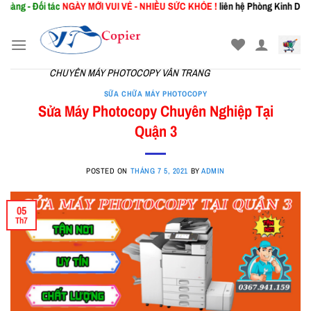
i tác
NGÀY MỚI
VUI VẺ - NHIỀU SỨC KHỎE !
liên hệ Phòng Kinh Doanh: 0367.94
Skip
to
content
CHUYÊN MÁY PHOTOCOPY VÂN TRANG
SỮA CHỮA MÁY PHOTOCOPY
Sửa Máy Photocopy Chuyên Nghiệp Tại
Quận 3
POSTED ON
THÁNG 7 5, 2021
BY
ADMIN
05
Th7