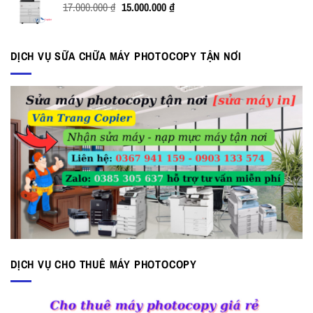
Giá
Giá
17.000.000
₫
15.000.000
₫
35.500.000 ₫.
gốc
hiện
là:
tại
17.000.000 ₫.
là:
DỊCH VỤ SỮA CHỮA MÁY PHOTOCOPY TẬN NƠI
15.000.000 ₫.
DỊCH VỤ CHO THUÊ MÁY PHOTOCOPY