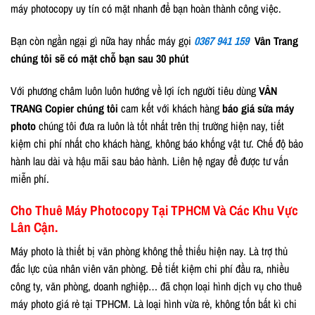
máy photocopy uy tín có mặt nhanh để bạn hoàn thành công việc.
Bạn còn ngần ngại gì nữa hay nhấc máy gọi
0367 941 159
Vân Trang
chúng tôi sẽ có mặt chỗ bạn sau 30 phút
Với phương châm luôn luôn hướng về lợi ích người tiêu dùng
VÂN
TRANG Copier chúng tôi
cam kết với khách hàng
báo giá sửa máy
photo
chúng tôi đưa ra luôn là tốt nhất trên thị trường hiện nay, tiết
kiệm chi phí nhất cho khách hàng, không báo khống vật tư. Chế độ bảo
hành lau dài và hậu mãi sau bảo hành. Liên hệ ngay để được tư vấn
miễn phí.
Cho Thuê Máy Photocopy Tại TPHCM Và Các Khu Vực
Lân Cận.
Máy photo là thiết bị văn phòng không thể thiếu hiện nay. Là trợ thủ
đắc lực của nhân viên văn phòng. Để tiết kiệm chi phí đầu ra, nhiều
công ty, văn phòng, doanh nghiệp… đã chọn loại hình dịch vụ cho thuê
máy photo giá rẻ tại TPHCM. Là loại hình vừa rẻ, không tốn bất kì chi