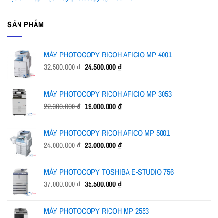
SẢN PHẨM
MÁY PHOTOCOPY RICOH AFICIO MP 4001
Giá
Giá
32.500.000
₫
24.500.000
₫
gốc
hiện
là:
tại
MÁY PHOTOCOPY RICOH AFICIO MP 3053
32.500.000 ₫.
là:
Giá
Giá
22.300.000
₫
19.000.000
₫
24.500.000 ₫.
gốc
hiện
là:
tại
MÁY PHOTOCOPY RICOH AFICO MP 5001
22.300.000 ₫.
là:
Giá
Giá
24.000.000
₫
23.000.000
₫
19.000.000 ₫.
gốc
hiện
là:
tại
MÁY PHOTOCOPY TOSHIBA E-STUDIO 756
24.000.000 ₫.
là:
Giá
Giá
37.000.000
₫
35.500.000
₫
23.000.000 ₫.
gốc
hiện
là:
tại
MÁY PHOTOCOPY RICOH MP 2553
37.000.000 ₫.
là: